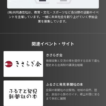
(株)共同通信社は、教育・文化・スポーツなど各分野の活動やイベ
ントを主催しています。一緒に未来社会を創り上げていく参加企
業を募集しています。
関連イベント・サイト
きさらぎ会
情報収集と交流の場を提供する日本で最も
歴史ある会員制の講演会組織
ふるさと発見 新聞社の本
全国の新聞社の出版物。地域の自然、歴
史、民俗から旅のガイド、郷土料理に至る
まで多彩に展開