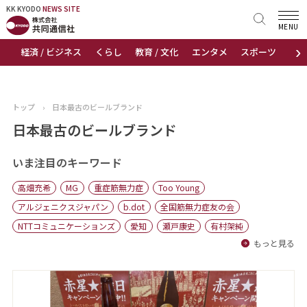
KK KYODO
KK KYODO
NEWS SITE
NEWS SITE
MENU
›
経済 / ビジネス
くらし
教育 / 文化
エンタメ
スポーツ
地
トップページ
お知らせ
トップ
›
日本最古のビールブランド
ニュース
日本最古のビールブランド
おすすめコンテンツ
いま注目のキーワード
高畑充希
MG
重症筋無力症
Too Young
出版物
アルジェニクスジャパン
b.dot
全国筋無力症友の会
NTTコミュニケーションズ
愛知
瀬戸康史
有村架純
会社概要
もっと見る