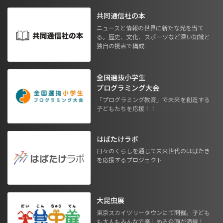
共同通信社の本
ニュースと情報の世界に新たな光を当て
る。歴史、文化、スポーツなど深い知識と
独自の視点で構成
全国選抜小学生
プログラミング大会
「プログラミング教育」で未来を創造する
子どもたちを応援！！
はばたけラボ
日々のくらしを通じて未来世代のはばたき
を応援するプロジェクト
大昆虫展
東京スカイツリータウンにて開催。子ども
も大人もみんなで楽しめる企画が満載！