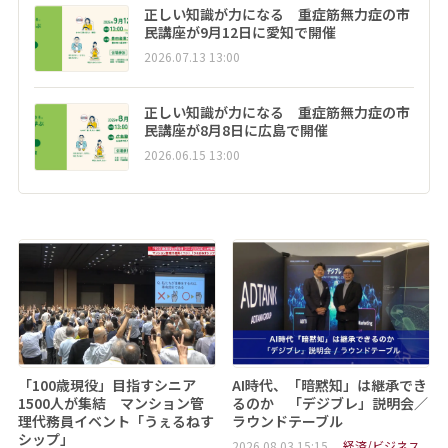
正しい知識が力になる 重症筋無力症の市
民講座が9月12日に愛知で開催
2026.07.13 13:00
正しい知識が力になる 重症筋無力症の市
民講座が8月8日に広島で開催
2026.06.15 13:00
「100歳現役」目指すシニア
AI時代、「暗黙知」は継承でき
1500人が集結 マンション管
るのか 「デジブレ」説明会／
理代務員イベント「うぇるねす
ラウンドテーブル
シップ」
2026.08.03 15:15
経済/ビジネス