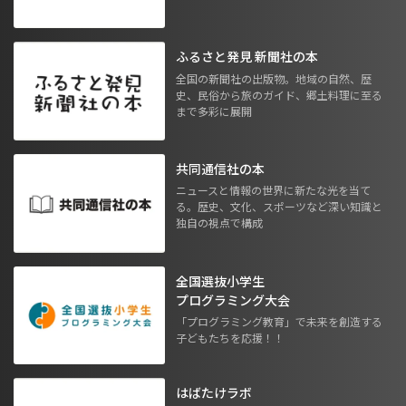
ふるさと発見 新聞社の本
全国の新聞社の出版物。地域の自然、歴
史、民俗から旅のガイド、郷土料理に至る
まで多彩に展開
共同通信社の本
ニュースと情報の世界に新たな光を当て
る。歴史、文化、スポーツなど深い知識と
独自の視点で構成
全国選抜小学生
プログラミング大会
「プログラミング教育」で未来を創造する
子どもたちを応援！！
はばたけラボ