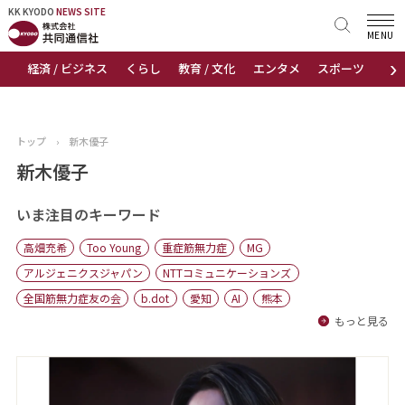
KK KYODO
KK KYODO
NEWS SITE
NEWS SITE
MENU
›
経済 / ビジネス
くらし
教育 / 文化
エンタメ
スポーツ
地
トップページ
お知らせ
トップ
›
新木優子
ニュース
新木優子
おすすめコンテンツ
いま注目のキーワード
高畑充希
Too Young
重症筋無力症
MG
出版物
アルジェニクスジャパン
NTTコミュニケーションズ
全国筋無力症友の会
b.dot
愛知
AI
熊本
会社概要
もっと見る