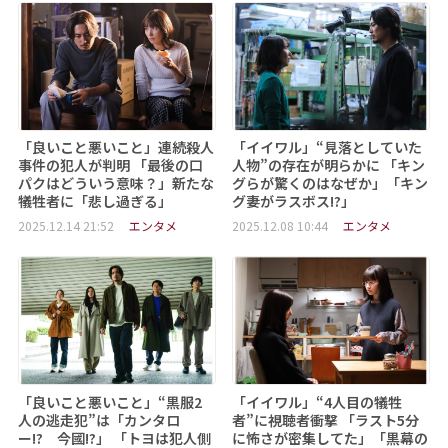
「良いこと悪いこと」連続殺人
「イイワル」“見落としていた
事件の犯人が判明 「最後の口
人物”の存在が明らかに 「キン
パクはどういう意味？」新たな
グらが驚くのはなぜか」「キン
犠牲者に「悲し過ぎる」
グ妻がラスボス!?」
2025.12.14 21:52
エンタメ
2025.12.08 10:44
エンタメ
「良いこと悪いこと」“黒服2
「イイワル」“4人目の犠牲
人の逃走犯”は「カンタロ
者”に視聴者衝撃 「ラスト5分
ー!? 今國!?」 「トヨは犯人側
に怖さが密集してた」「黒幕の