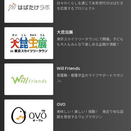
日々のくらしを通じて未来世代のはばたき
を応援するプロジェクト
大昆虫展
東京スカイツリータウンにて開催。子ども
も大人もみんなで楽しめる企画が満載！
Will Friends
看護職・看護学生のライフサポートマガジ
ン。
OVO
美味しい！楽しい！感動！ 身近で旬な話
題を発信するウェブマガジン