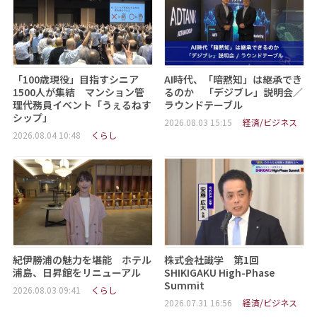
「100歳現役」目指すシニア
AI時代、「暗黙知」は継承でき
1500人が集結 マンション管
るのか 「デジブレ」説明会／
理代務員イベント「うぇるねす
ラウンドテーブル
シップ」
2026.08.03 15:15
経済/ビジネス
2026.08.04 10:48
くらし
紀伊勝浦の魅力を堪能 ホテル
株式会社識学 第1回
浦島、日昇館をリニューアル
SHIKIGAKU High-Phase
Summit
2026.08.03 09:41
くらし
2026.07.31 16:56
経済/ビジネス