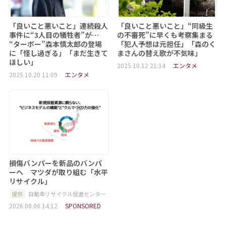
「良いこと悪いこと」連続殺人
「良いこと悪いこと」“同級生
事件に“3人目の犠牲者”が…
の不審死”に早くも考察集まる
“ターボー”森本慎太郎の登場
「犯人予想は元担任」「森のく
に「怪し過ぎる」「まだ生きて
まさんの替え歌が不気味」
ほしい」
2025.10.12 21:14
エンタメ
2025.10.20 11:09
エンタメ
損傷バンパーを新品のバンパ
ーへ マツダが取り組む「水平
リサイクル」
提供
自動車リサイクル促進センター
2026.08.06 14:12
SPONSORED