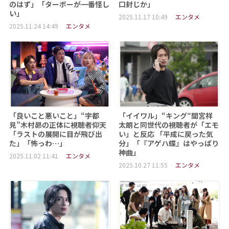
のはず」「ターボーが一番怪し
口封じか」
い」
2025.11.17 10:49
エンタメ
2025.11.24 14:49
エンタメ
「良いこと悪いこと」“宇都
「イイワル」“キング″間宮祥
見”木村昴の正体に視聴者仰天
太朗と同世代の視聴者が「エモ
「ラストの展開に目が飛び出
い」と反応 「平成に戻った気
た」「怖っわ…」
分」「『アゲハ蝶』はやっぱり
神曲」
2025.11.02 11:41
エンタメ
2025.10.27 11:55
エンタメ