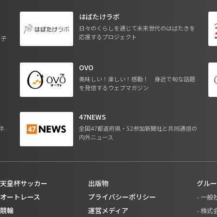
はばたけラボ
日々のくらしを通じて未来世代のはばたきを
応援するプロジェクト
る子
OVO
ジ
美味しい！楽しい！感動！ 身近で旬な話題
を発信するウェブマガジン
47NEWS
ネ
全国47都道府県・52参加新聞社と共同通信の
内外ニュース
天皇杯サッカー
出版物
グルー
オートレース
プライバシーポリシー
- 一
競輪
運営メディア
- 株