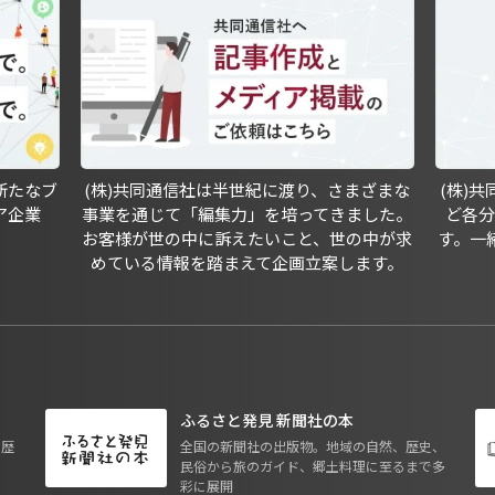
新たなブ
(株)共同通信社は半世紀に渡り、さまざまな
(株)
ア企業
事業を通じて「編集力」を培ってきました。
ど各
お客様が世の中に訴えたいこと、世の中が求
す。一
めている情報を踏まえて企画立案します。
ふるさと発見 新聞社の本
も歴
全国の新聞社の出版物。地域の自然、歴史、
民俗から旅のガイド、郷土料理に至るまで多
彩に展開