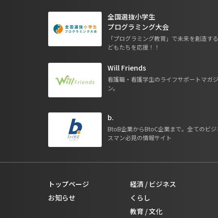
全国選抜小学生
プログラミング大会
「プログラミング教育」で未来を創造す
どもたちを応援！！
Will Friends
看護職・看護学生のライフサポートマガ
ン。
b.
BtoB企業からBtoC企業まで。全てのビジ
スマン必見の情報サイト
トップページ
経済 / ビジネス
お知らせ
くらし
教育 / 文化