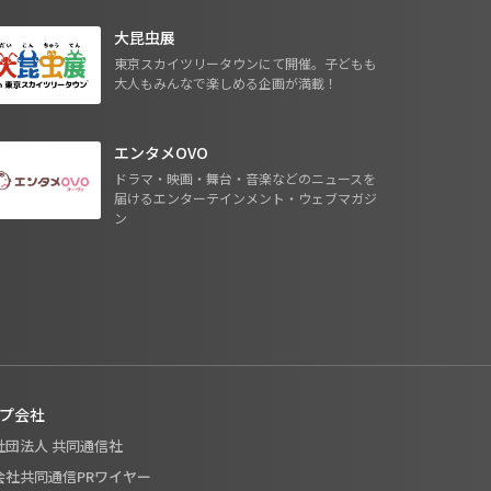
大昆虫展
東京スカイツリータウンにて開催。子どもも
大人もみんなで楽しめる企画が満載！
エンタメOVO
ドラマ・映画・舞台・音楽などのニュースを
届けるエンターテインメント・ウェブマガジ
ン
プ会社
般社団法人 共同通信社
式会社共同通信PRワイヤー