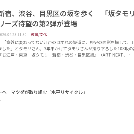
新宿、渋谷、目黒区の坂を歩く 「坂タモ
リーズ待望の第2弾が登場
026.04.23 11:30
教育/文化
「意外に変わってない江戸のはずれの坂道に、歴史の面影を探して、1
ました」とタモリさん。3年半かけてタモリさんが撮り下ろした108坂の
『お江戸・東京 坂タモリ 新宿・渋谷・目黒区編』（ART NEXT、…
ーへ マツダが取り組む「水平リサイクル」
ー