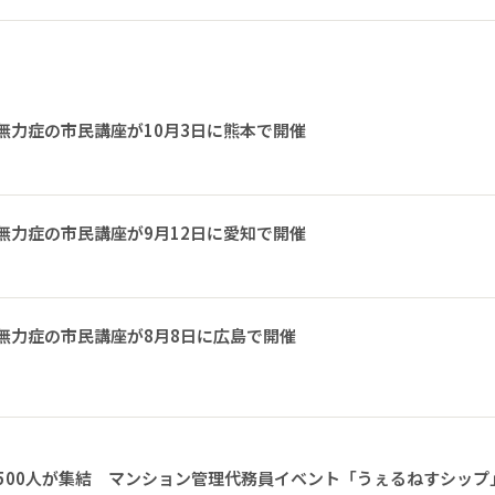
無力症の市民講座が10月3日に熊本で開催
無力症の市民講座が9月12日に愛知で開催
無力症の市民講座が8月8日に広島で開催
1500人が集結 マンション管理代務員イベント「うぇるねすシップ