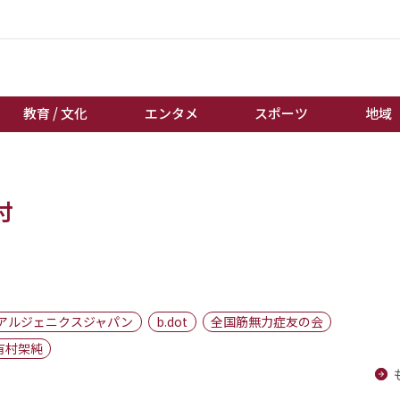
教育 / 文化
エンタメ
スポーツ
地域
経済 / ビジネス
誰もが輝いて働く社会へ
付
くらし
天皇杯サッカー
教育 / 文化
オートレース
エンタメ
競輪
スポーツ
ボートレース
地域
棋王戦
アルジェニクスジャパン
b.dot
全国筋無力症友の会
キーパーソン
女流本因坊戦
有村架純