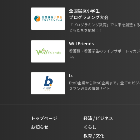
全国選抜小学生
プログラミング大会
「プログラミング教育」で未来を創造す
どもたちを応援！！
Will Friends
看護職・看護学生のライフサポートマガ
ン。
b.
BtoB企業からBtoC企業まで。全てのビジ
スマン必見の情報サイト
トップページ
経済 / ビジネス
お知らせ
くらし
教育 / 文化