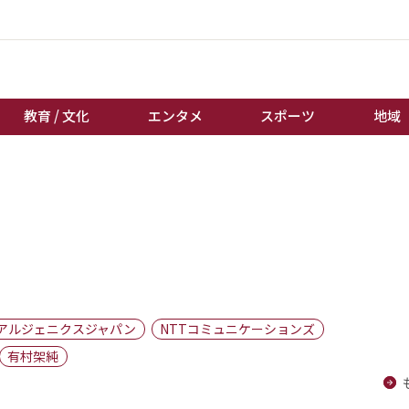
教育 / 文化
エンタメ
スポーツ
地域
経済 / ビジネス
誰もが輝いて働く社会へ
くらし
天皇杯サッカー
教育 / 文化
オートレース
エンタメ
競輪
スポーツ
ボートレース
地域
棋王戦
アルジェニクスジャパン
NTTコミュニケーションズ
キーパーソン
女流本因坊戦
有村架純