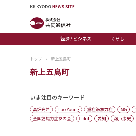
KK KYODO
NEWS SITE
経済 / ビジネス
くらし
トップ
›
新上五島町
トップページ
新上五島町
お知らせ
いま注目のキーワード
高畑充希
Too Young
重症筋無力症
MG
全国筋無力症友の会
b.dot
愛知
瀬戸康史