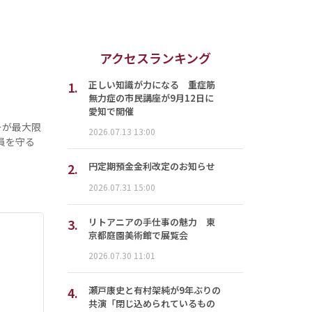
アクセスランキング
1.
正しい知識が力になる 重症筋
無力症の市民講座が9月12日に
愛知で開催
ーが最大限
2026.07.13 13:00
員を守る
2.
円定期預金金利改定のお知らせ
2026.07.31 15:00
3.
リトアニアの手仕事の魅力 東
京都庭園美術館で展覧会
2026.07.30 11:01
4.
瀬戸康史と有村架純が9年ぶりの
共演「閉じ込められているもの