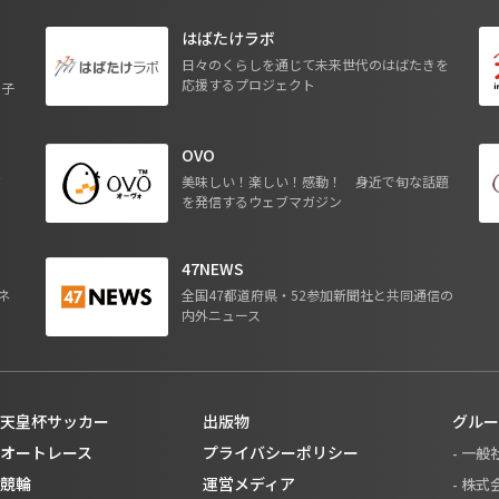
はばたけラボ
日々のくらしを通じて未来世代のはばたきを
応援するプロジェクト
る子
OVO
ジ
美味しい！楽しい！感動！ 身近で旬な話題
を発信するウェブマガジン
47NEWS
ネ
全国47都道府県・52参加新聞社と共同通信の
内外ニュース
天皇杯サッカー
出版物
グルー
オートレース
プライバシーポリシー
- 一
競輪
運営メディア
- 株