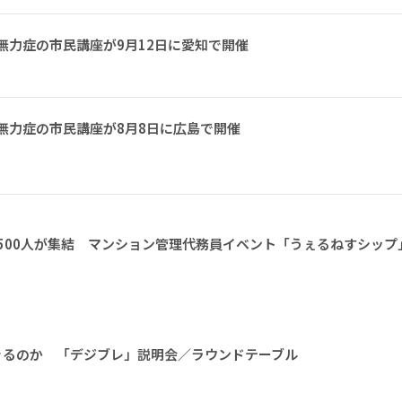
無力症の市民講座が9月12日に愛知で開催
無力症の市民講座が8月8日に広島で開催
1500人が集結 マンション管理代務員イベント「うぇるねすシップ
きるのか 「デジブレ」説明会／ラウンドテーブル