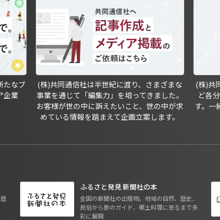
新たなブ
(株)共同通信社は半世紀に渡り、さまざまな
(株)
ア企業
事業を通じて「編集力」を培ってきました。
ど各
お客様が世の中に訴えたいこと、世の中が求
す。一
めている情報を踏まえて企画立案します。
ふるさと発見 新聞社の本
も歴
全国の新聞社の出版物。地域の自然、歴史、
民俗から旅のガイド、郷土料理に至るまで多
彩に展開