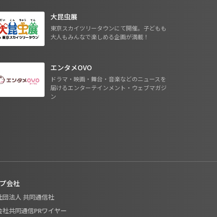
大昆虫展
東京スカイツリータウンにて開催。子どもも
大人もみんなで楽しめる企画が満載！
エンタメOVO
ドラマ・映画・舞台・音楽などのニュースを
届けるエンターテインメント・ウェブマガジ
ン
プ会社
般社団法人 共同通信社
式会社共同通信PRワイヤー