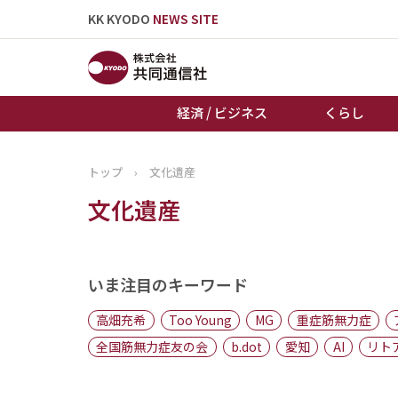
KK KYODO
NEWS SITE
経済 / ビジネス
くらし
トップ
›
文化遺産
トップページ
文化遺産
お知らせ
いま注目のキーワード
高畑充希
Too Young
MG
重症筋無力症
全国筋無力症友の会
b.dot
愛知
AI
リト