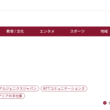
教育 / 文化
エンタメ
スポーツ
地域
経済 / ビジネス
誰もが輝いて働く社会へ
くらし
天皇杯サッカー
教育 / 文化
オートレース
エンタメ
競輪
スポーツ
ボートレース
地域
棋王戦
アルジェニクスジャパン
NTTコミュニケーションズ
キーパーソン
女流本因坊戦
アニアの手仕事