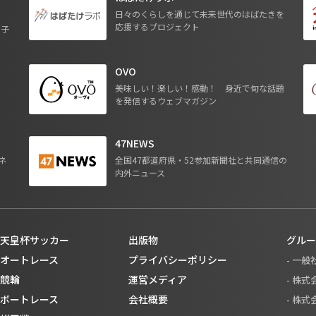
日々のくらしを通じて未来世代のはばたきを
応援するプロジェクト
る子
OVO
ジ
美味しい！楽しい！感動！ 身近で旬な話題
を発信するウェブマガジン
47NEWS
ネ
全国47都道府県・52参加新聞社と共同通信の
内外ニュース
天皇杯サッカー
出版物
グルー
オートレース
プライバシーポリシー
- 一
競輪
運営メディア
- 株
ボートレース
会社概要
- 株