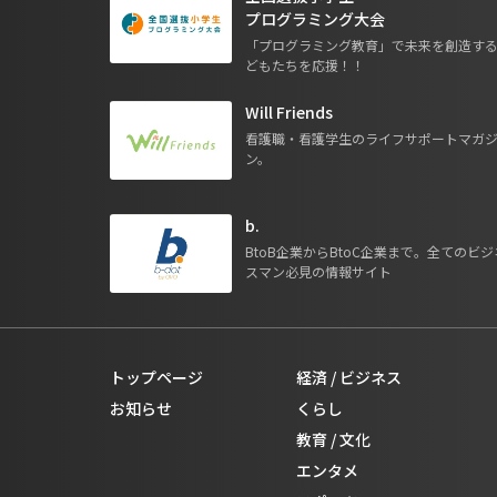
プログラミング大会
「プログラミング教育」で未来を創造す
どもたちを応援！！
Will Friends
看護職・看護学生のライフサポートマガ
ン。
b.
BtoB企業からBtoC企業まで。全てのビジ
スマン必見の情報サイト
トップページ
経済 / ビジネス
お知らせ
くらし
教育 / 文化
エンタメ