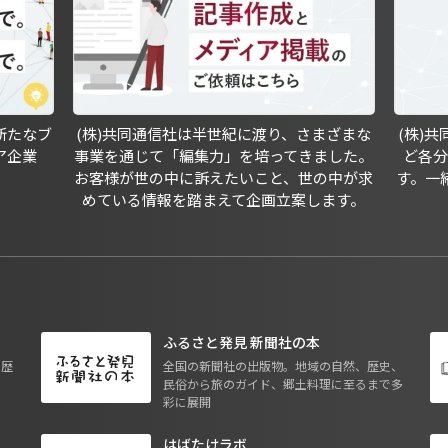
新たなブ
(株)共同通信社は半世紀に渡り、さまざまな
(株)
ア企業
事業を通じて「編集力」を培ってきました。
ど各
お客様が世の中に訴えたいこと、世の中が求
す。一
めている情報を踏まえて企画立案します。
ふるさと発見 新聞社の本
も歴
全国の新聞社の出版物。地域の自然、歴史、
民俗から旅のガイド、郷土料理に至るまで多
彩に展開
はばたけラボ