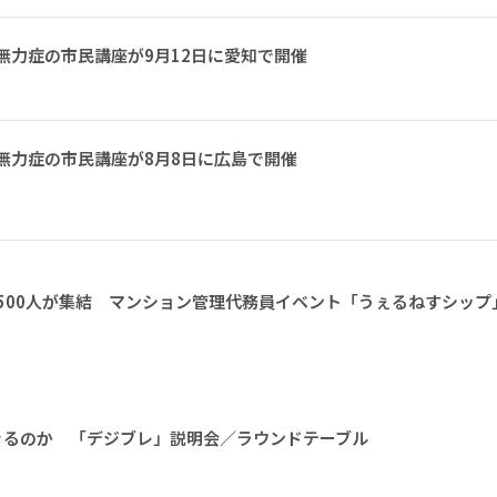
無力症の市民講座が9月12日に愛知で開催
無力症の市民講座が8月8日に広島で開催
1500人が集結 マンション管理代務員イベント「うぇるねすシップ
きるのか 「デジブレ」説明会／ラウンドテーブル