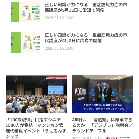
正しい知識が力になる 重症筋無力症の市
民講座が9月12日に愛知で開催
2026.07.13 13:00
正しい知識が力になる 重症筋無力症の市
民講座が8月8日に広島で開催
2026.06.15 13:00
「100歳現役」目指すシニア
AI時代、「暗黙知」は継承でき
1500人が集結 マンション管
るのか 「デジブレ」説明会／
理代務員イベント「うぇるねす
ラウンドテーブル
シップ」
2026.08.03 15:15
経済/ビジネス