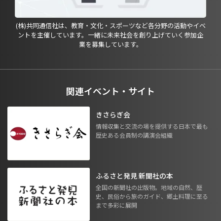
(株)共同通信社は、教育・文化・スポーツなど各分野の活動やイベ
ントを主催しています。一緒に未来社会を創り上げていく参加企
業を募集しています。
関連イベント・サイト
きさらぎ会
情報収集と交流の場を提供する日本で最も
歴史ある会員制の講演会組織
ふるさと発見 新聞社の本
全国の新聞社の出版物。地域の自然、歴
史、民俗から旅のガイド、郷土料理に至る
まで多彩に展開