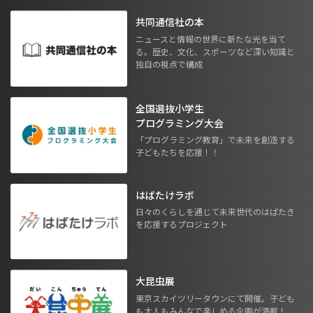
共同通信社の本
ニュースと情報の世界に新たな光を当て
る。歴史、文化、スポーツなど深い知識と
独自の視点で構成
全国選抜小学生
プログラミング大会
「プログラミング教育」で未来を創造する
子どもたちを応援！！
はばたけラボ
日々のくらしを通じて未来世代のはばたき
を応援するプロジェクト
大昆虫展
東京スカイツリータウンにて開催。子ども
も大人もみんなで楽しめる企画が満載！