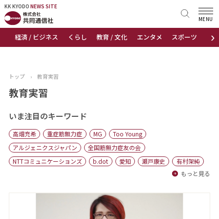
KK KYODO
KK KYODO
NEWS SITE
NEWS SITE
MENU
›
経済 / ビジネス
くらし
教育 / 文化
エンタメ
スポーツ
地
トップページ
お知らせ
トップ
›
教育実習
ニュース
教育実習
おすすめコンテンツ
いま注目のキーワード
高畑充希
重症筋無力症
MG
Too Young
出版物
アルジェニクスジャパン
全国筋無力症友の会
NTTコミュニケーションズ
b.dot
愛知
瀬戸康史
有村架純
会社概要
もっと見る