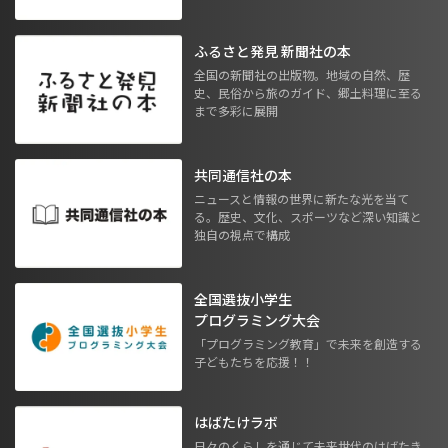
ふるさと発見 新聞社の本
全国の新聞社の出版物。地域の自然、歴
史、民俗から旅のガイド、郷土料理に至る
まで多彩に展開
共同通信社の本
ニュースと情報の世界に新たな光を当て
る。歴史、文化、スポーツなど深い知識と
独自の視点で構成
全国選抜小学生
プログラミング大会
「プログラミング教育」で未来を創造する
子どもたちを応援！！
はばたけラボ
日々のくらしを通じて未来世代のはばたき