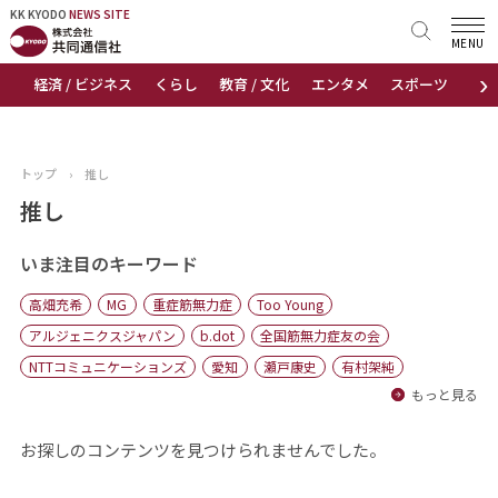
KK KYODO
KK KYODO
NEWS SITE
NEWS SITE
MENU
›
経済 / ビジネス
くらし
教育 / 文化
エンタメ
スポーツ
地
トップページ
お知らせ
トップ
›
推し
ニュース
推し
おすすめコンテンツ
いま注目のキーワード
高畑充希
MG
重症筋無力症
Too Young
出版物
アルジェニクスジャパン
b.dot
全国筋無力症友の会
NTTコミュニケーションズ
愛知
瀬戸康史
有村架純
会社概要
もっと見る
お探しのコンテンツを見つけられませんでした。