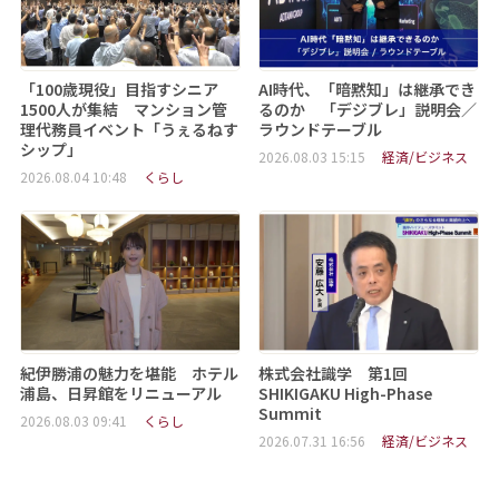
「100歳現役」目指すシニア
AI時代、「暗黙知」は継承でき
1500人が集結 マンション管
るのか 「デジブレ」説明会／
理代務員イベント「うぇるねす
ラウンドテーブル
シップ」
2026.08.03 15:15
経済/ビジネス
2026.08.04 10:48
くらし
紀伊勝浦の魅力を堪能 ホテル
株式会社識学 第1回
浦島、日昇館をリニューアル
SHIKIGAKU High-Phase
Summit
2026.08.03 09:41
くらし
2026.07.31 16:56
経済/ビジネス