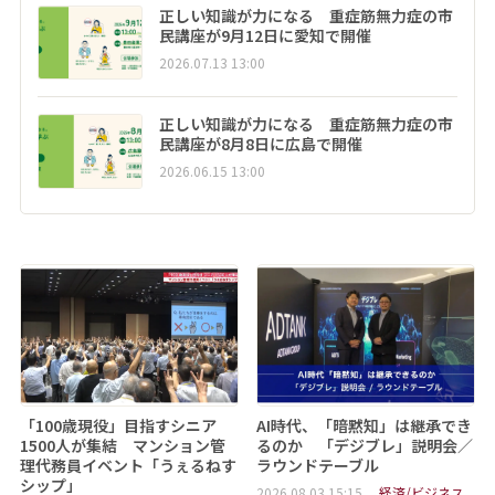
正しい知識が力になる 重症筋無力症の市
民講座が9月12日に愛知で開催
2026.07.13 13:00
正しい知識が力になる 重症筋無力症の市
民講座が8月8日に広島で開催
2026.06.15 13:00
「100歳現役」目指すシニア
AI時代、「暗黙知」は継承でき
1500人が集結 マンション管
るのか 「デジブレ」説明会／
理代務員イベント「うぇるねす
ラウンドテーブル
シップ」
2026.08.03 15:15
経済/ビジネス