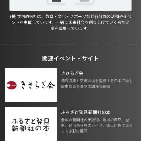
(株)共同通信社は、教育・文化・スポーツなど各分野の活動やイベ
ントを主催しています。一緒に未来社会を創り上げていく参加企
業を募集しています。
関連イベント・サイト
きさらぎ会
情報収集と交流の場を提供する日本で最も
歴史ある会員制の講演会組織
ふるさと発見 新聞社の本
全国の新聞社の出版物。地域の自然、歴
史、民俗から旅のガイド、郷土料理に至る
まで多彩に展開