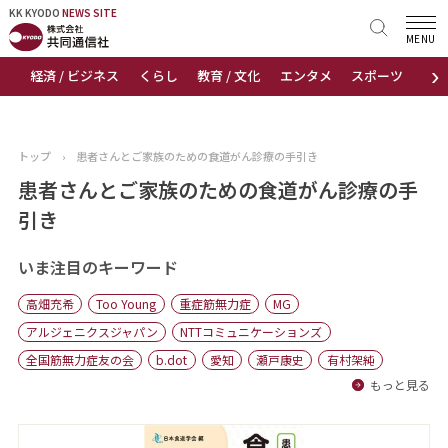
KK KYODO
KK KYODO
NEWS SITE
NEWS SITE
MENU
›
経済 / ビジネス
くらし
教育 / 文化
エンタメ
スポーツ
地
トップページ
お知らせ
トップ
›
患者さんとご家族のための食道がん診療の手引き
ニュース
患者さんとご家族のための食道がん診療の手
引き
おすすめコンテンツ
いま注目のキーワード
出版物
高畑充希
Too Young
重症筋無力症
MG
会社概要
アルジェニクスジャパン
NTTコミュニケーションズ
全国筋無力症友の会
b.dot
愛知
瀬戸康史
有村架純
もっと見る