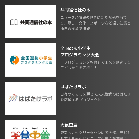
共同通信社の本
ニュースと情報の世界に新たな光を当て
る。歴史、文化、スポーツなど深い知識と
独自の視点で構成
全国選抜小学生
プログラミング大会
「プログラミング教育」で未来を創造する
子どもたちを応援！！
はばたけラボ
日々のくらしを通じて未来世代のはばたき
を応援するプロジェクト
大昆虫展
東京スカイツリータウンにて開催。子ども
も大人もみんなで楽しめる企画が満載！