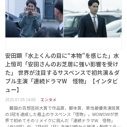
安田顕「水上くんの目に“本物”を感じた」水
上恒司「安田さんのお芝居に強い影響を受け
た」 世界が注目するサスペンスで初共演＆ダ
ブル主演「連続ドラマW 怪物」【インタビ
ュー】
2025.07.05 14:00
エンタメ
韓国の百想芸術大賞で作品賞、脚本賞、男性最優秀演技賞
の3冠を達成した極上のサスペンス「怪物」。WOWOＷが世
界で初めてそのリメイクに挑んだ「連続ドラマW 怪物」
（全10話）が、7月6日（日）午後10時から放送・配信スタ…