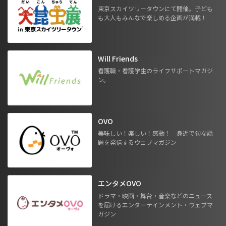
東京スカイツリータウンにて開催。子ども
も大人もみんなで楽しめる企画が満載！
Will Friends
看護職・看護学生のライフサポートマガジ
ン。
OVO
美味しい！楽しい！感動！ 身近で旬な話
題を発信するウェブマガジン
エンタメOVO
ドラマ・映画・舞台・音楽などのニュース
を届けるエンターテインメント・ウェブマ
ガジン