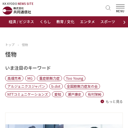
KK KYODO
KK KYODO
NEWS SITE
NEWS SITE
MENU
›
経済 / ビジネス
くらし
教育 / 文化
エンタメ
スポーツ
地
トップページ
お知らせ
トップ
›
怪物
ニュース
怪物
おすすめコンテンツ
いま注目のキーワード
高畑充希
MG
重症筋無力症
Too Young
出版物
アルジェニクスジャパン
b.dot
全国筋無力症友の会
NTTコミュニケーションズ
愛知
瀬戸康史
有村架純
会社概要
もっと見る