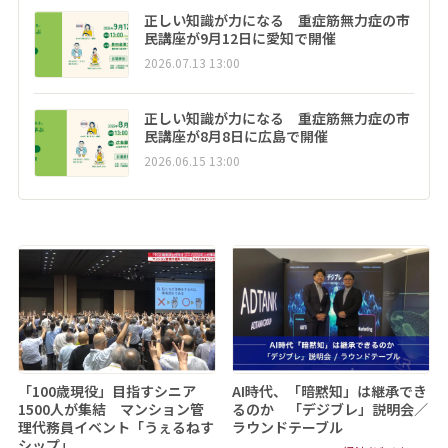
正しい知識が力になる 重症筋無力症の市
民講座が9月12日に愛知で開催
2026.07.13 13:00
正しい知識が力になる 重症筋無力症の市
民講座が8月8日に広島で開催
2026.06.15 13:00
「100歳現役」目指すシニア
AI時代、「暗黙知」は継承でき
1500人が集結 マンション管
るのか 「デジブレ」説明会／
理代務員イベント「うぇるねす
ラウンドテーブル
シップ」