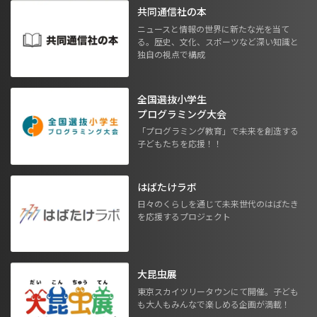
共同通信社の本
ニュースと情報の世界に新たな光を当て
る。歴史、文化、スポーツなど深い知識と
独自の視点で構成
全国選抜小学生
プログラミング大会
「プログラミング教育」で未来を創造する
子どもたちを応援！！
はばたけラボ
日々のくらしを通じて未来世代のはばたき
を応援するプロジェクト
大昆虫展
東京スカイツリータウンにて開催。子ども
も大人もみんなで楽しめる企画が満載！