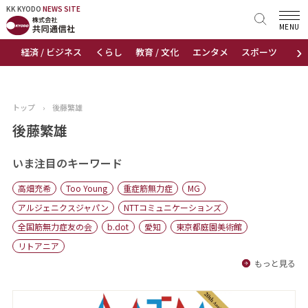
KK KYODO
KK KYODO
NEWS SITE
NEWS SITE
MENU
›
経済 / ビジネス
くらし
教育 / 文化
エンタメ
スポーツ
地
トップページ
お知らせ
トップ
›
後藤繁雄
ニュース
後藤繁雄
おすすめコンテンツ
いま注目のキーワード
高畑充希
Too Young
重症筋無力症
MG
出版物
アルジェニクスジャパン
NTTコミュニケーションズ
全国筋無力症友の会
b.dot
愛知
東京都庭園美術館
会社概要
リトアニア
もっと見る