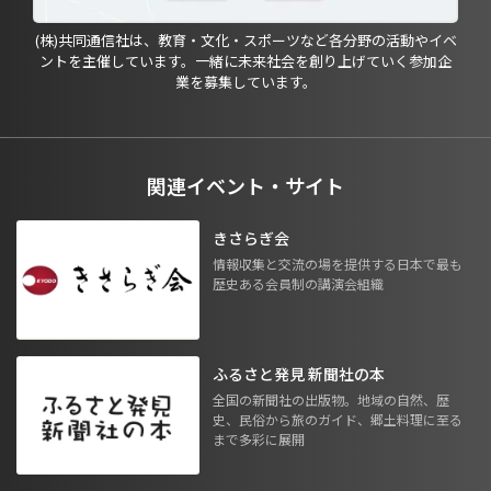
(株)共同通信社は、教育・文化・スポーツなど各分野の活動やイベ
ントを主催しています。一緒に未来社会を創り上げていく参加企
業を募集しています。
関連イベント・サイト
きさらぎ会
情報収集と交流の場を提供する日本で最も
歴史ある会員制の講演会組織
ふるさと発見 新聞社の本
全国の新聞社の出版物。地域の自然、歴
史、民俗から旅のガイド、郷土料理に至る
まで多彩に展開