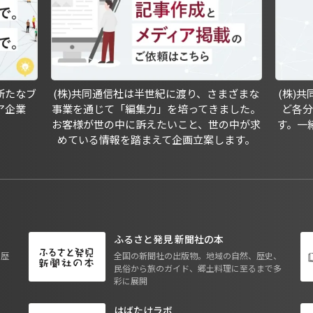
新たなブ
(株)共同通信社は半世紀に渡り、さまざまな
(株)
ア企業
事業を通じて「編集力」を培ってきました。
ど各
お客様が世の中に訴えたいこと、世の中が求
す。一
めている情報を踏まえて企画立案します。
ふるさと発見 新聞社の本
も歴
全国の新聞社の出版物。地域の自然、歴史、
民俗から旅のガイド、郷土料理に至るまで多
彩に展開
はばたけラボ