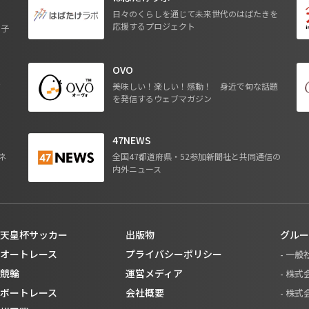
日々のくらしを通じて未来世代のはばたきを
応援するプロジェクト
る子
OVO
ジ
美味しい！楽しい！感動！ 身近で旬な話題
を発信するウェブマガジン
47NEWS
ネ
全国47都道府県・52参加新聞社と共同通信の
内外ニュース
天皇杯サッカー
出版物
グルー
オートレース
プライバシーポリシー
- 一
競輪
運営メディア
- 株
ボートレース
会社概要
- 株