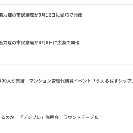
無力症の市民講座が9月12日に愛知で開催
無力症の市民講座が8月8日に広島で開催
1500人が集結 マンション管理代務員イベント「うぇるねすシップ
きるのか 「デジブレ」説明会／ラウンドテーブル