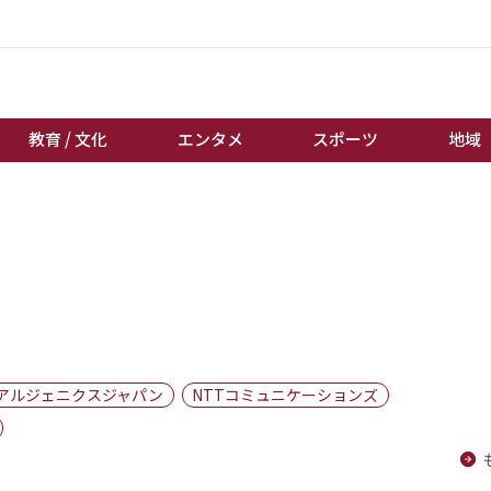
教育 / 文化
エンタメ
スポーツ
地域
経済 / ビジネス
誰もが輝いて働く社会へ
くらし
天皇杯サッカー
教育 / 文化
オートレース
エンタメ
競輪
スポーツ
ボートレース
地域
棋王戦
アルジェニクスジャパン
NTTコミュニケーションズ
キーパーソン
女流本因坊戦