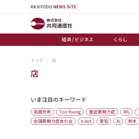
KK KYODO
NEWS SITE
経済 / ビジネス
くらし
トップ
›
店
トップページ
店
お知らせ
いま注目のキーワード
高畑充希
Too Young
重症筋無力症
MG
全国筋無力症友の会
b.dot
愛知
AI
熊本