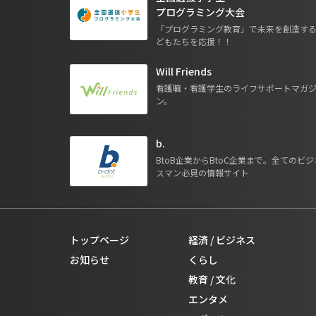
プログラミング大会
「プログラミング教育」で未来を創造す
どもたちを応援！！
Will Friends
看護職・看護学生のライフサポートマガ
ン。
b.
BtoB企業からBtoC企業まで。全てのビジ
スマン必見の情報サイト
トップページ
経済 / ビジネス
お知らせ
くらし
教育 / 文化
エンタメ