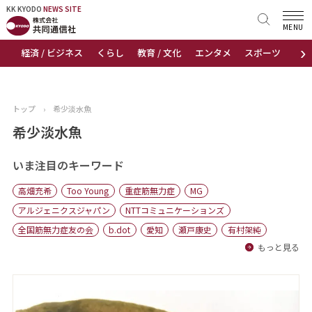
KK KYODO
KK KYODO
NEWS SITE
NEWS SITE
MENU
›
経済 / ビジネス
くらし
教育 / 文化
エンタメ
スポーツ
地
トップページ
お知らせ
トップ
›
希少淡水魚
ニュース
希少淡水魚
おすすめコンテンツ
いま注目のキーワード
高畑充希
Too Young
重症筋無力症
MG
出版物
アルジェニクスジャパン
NTTコミュニケーションズ
全国筋無力症友の会
b.dot
愛知
瀬戸康史
有村架純
会社概要
もっと見る