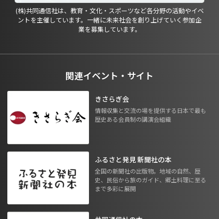
(株)共同通信社は、教育・文化・スポーツなど各分野の活動やイベ
ントを主催しています。一緒に未来社会を創り上げていく参加企
業を募集しています。
関連イベント・サイト
きさらぎ会
情報収集と交流の場を提供する日本で最も
歴史ある会員制の講演会組織
ふるさと発見 新聞社の本
全国の新聞社の出版物。地域の自然、歴
史、民俗から旅のガイド、郷土料理に至る
まで多彩に展開