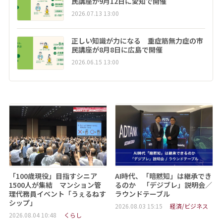
民講座が9月12日に愛知で開催
2026.07.13 13:00
正しい知識が力になる 重症筋無力症の市
民講座が8月8日に広島で開催
2026.06.15 13:00
「100歳現役」目指すシニア
AI時代、「暗黙知」は継承でき
1500人が集結 マンション管
るのか 「デジブレ」説明会／
理代務員イベント「うぇるねす
ラウンドテーブル
シップ」
2026.08.03 15:15
経済/ビジネス
2026.08.04 10:48
くらし