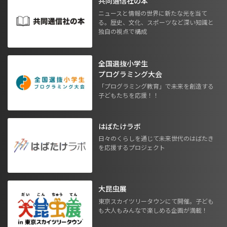
共同通信社の本
ニュースと情報の世界に新たな光を当て
る。歴史、文化、スポーツなど深い知識と
独自の視点で構成
全国選抜小学生
プログラミング大会
「プログラミング教育」で未来を創造する
子どもたちを応援！！
はばたけラボ
日々のくらしを通じて未来世代のはばたき
を応援するプロジェクト
大昆虫展
東京スカイツリータウンにて開催。子ども
も大人もみんなで楽しめる企画が満載！