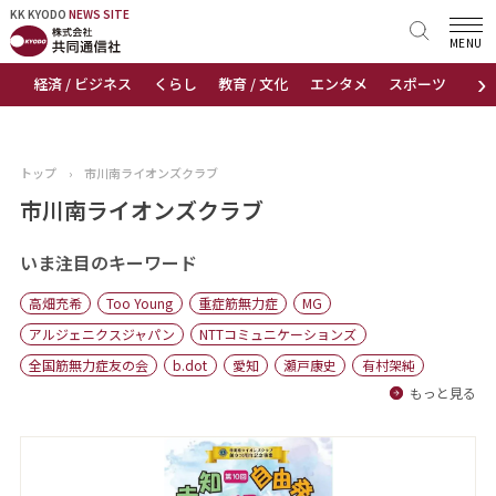
KK KYODO
KK KYODO
NEWS SITE
NEWS SITE
MENU
›
経済 / ビジネス
くらし
教育 / 文化
エンタメ
スポーツ
地
トップページ
お知らせ
トップ
›
市川南ライオンズクラブ
ニュース
市川南ライオンズクラブ
おすすめコンテンツ
いま注目のキーワード
高畑充希
Too Young
重症筋無力症
MG
出版物
アルジェニクスジャパン
NTTコミュニケーションズ
全国筋無力症友の会
b.dot
愛知
瀬戸康史
有村架純
会社概要
もっと見る