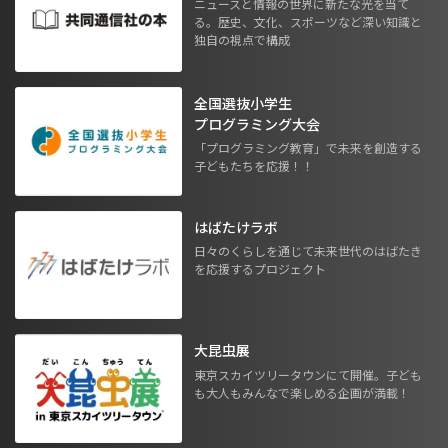
ニュースと情報の世界に新たな光を当て
る。歴史、文化、スポーツなど深い知識と
独自の視点で構成
全国選抜小学生
プログラミング大会
「プログラミング教育」で未来を創造する
子どもたちを応援！！
はばたけラボ
日々のくらしを通じて未来世代のはばたき
を応援するプロジェクト
大昆虫展
東京スカイツリータウンにて開催。子ども
も大人もみんなで楽しめる企画が満載！