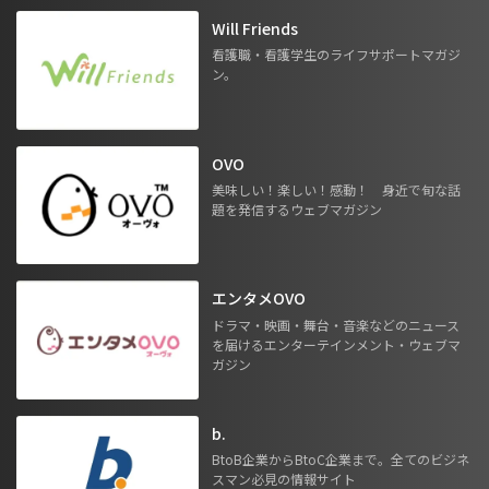
Will Friends
看護職・看護学生のライフサポートマガジ
ン。
OVO
美味しい！楽しい！感動！ 身近で旬な話
題を発信するウェブマガジン
エンタメOVO
ドラマ・映画・舞台・音楽などのニュース
を届けるエンターテインメント・ウェブマ
ガジン
b.
BtoB企業からBtoC企業まで。全てのビジネ
スマン必見の情報サイト