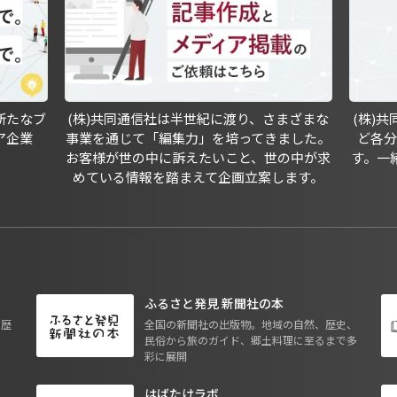
新たなブ
(株)共同通信社は半世紀に渡り、さまざまな
(株)
ア企業
事業を通じて「編集力」を培ってきました。
ど各
お客様が世の中に訴えたいこと、世の中が求
す。一
めている情報を踏まえて企画立案します。
ふるさと発見 新聞社の本
も歴
全国の新聞社の出版物。地域の自然、歴史、
民俗から旅のガイド、郷土料理に至るまで多
彩に展開
はばたけラボ