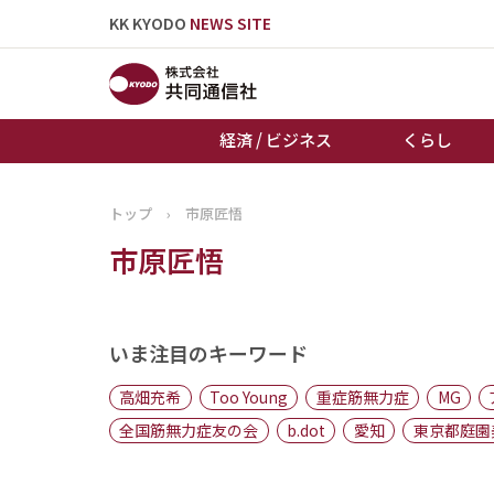
KK KYODO
NEWS SITE
経済 / ビジネス
くらし
トップ
›
市原匠悟
トップページ
市原匠悟
お知らせ
いま注目のキーワード
高畑充希
Too Young
重症筋無力症
MG
全国筋無力症友の会
b.dot
愛知
東京都庭園