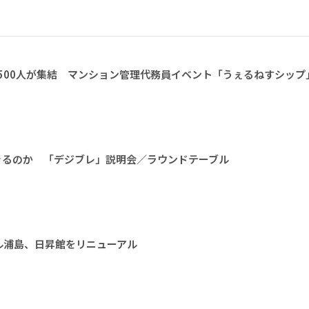
1500人が集結 マンション管理代務員イベント「うぇるねすシップ
きるのか 「デジブレ」説明会／ラウンドテーブル
ル浦島、日昇館をリニューアル