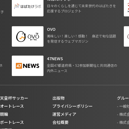
日々のくらしを通じて未来世代のはばたきを
応援するプロジェクト
る子
OVO
ジ
美味しい！楽しい！感動！ 身近で旬な話題
を発信するウェブマガジン
47NEWS
ネ
全国47都道府県・52参加新聞社と共同通信の
内外ニュース
天皇杯サッカー
出版物
グルー
オートレース
プライバシーポリシー
- 一
競輪
運営メディア
- 株
ボートレース
会社概要
- 株