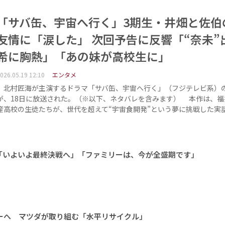
「サバ缶、宇宙へ行く」3期生・井畑と佐伯
友情に「涙した」 次回予告に反響「“奈未”
希に胸熱」「あの妹が高校生に」
026.05.19 12:10
エンタメ
北村匠海が主演するドラマ「サバ缶、宇宙へ行く」（フジテレビ系）の
が、18日に放送された。（※以下、ネタバレを含みます） 本作は、福
産高校の生徒たちが、世代を超えて“宇宙食開発”という夢に挑戦した実
「いよいよ最終決戦へ」「ファミリーは、今が全盛期です」
ーへ マツダが取り組む「水平リサイクル」