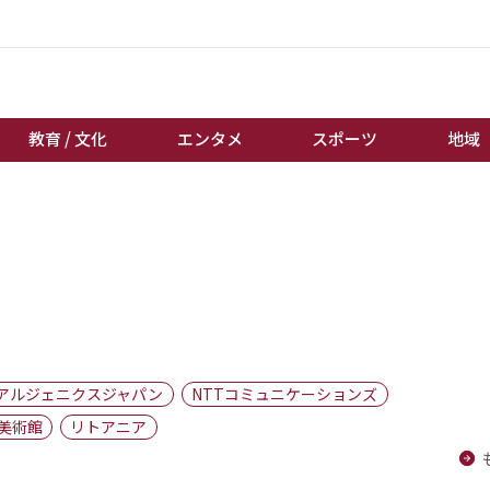
教育 / 文化
エンタメ
スポーツ
地域
経済 / ビジネス
誰もが輝いて働く社会へ
くらし
天皇杯サッカー
教育 / 文化
オートレース
エンタメ
競輪
スポーツ
ボートレース
地域
棋王戦
アルジェニクスジャパン
NTTコミュニケーションズ
キーパーソン
女流本因坊戦
美術館
リトアニア