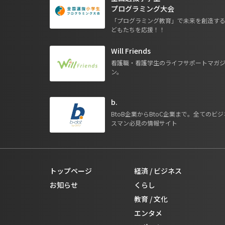
プログラミング大会
「プログラミング教育」で未来を創造す
どもたちを応援！！
Will Friends
看護職・看護学生のライフサポートマガ
ン。
b.
BtoB企業からBtoC企業まで。全てのビジ
スマン必見の情報サイト
トップページ
経済 / ビジネス
お知らせ
くらし
教育 / 文化
エンタメ