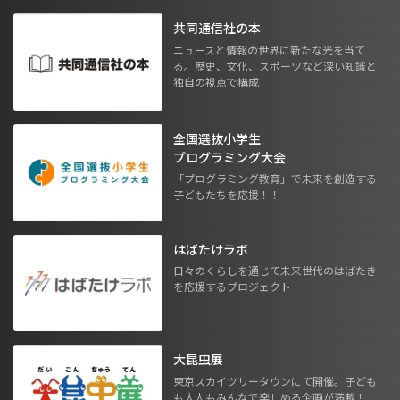
共同通信社の本
ニュースと情報の世界に新たな光を当て
る。歴史、文化、スポーツなど深い知識と
独自の視点で構成
全国選抜小学生
プログラミング大会
「プログラミング教育」で未来を創造する
子どもたちを応援！！
はばたけラボ
日々のくらしを通じて未来世代のはばたき
を応援するプロジェクト
大昆虫展
東京スカイツリータウンにて開催。子ども
も大人もみんなで楽しめる企画が満載！