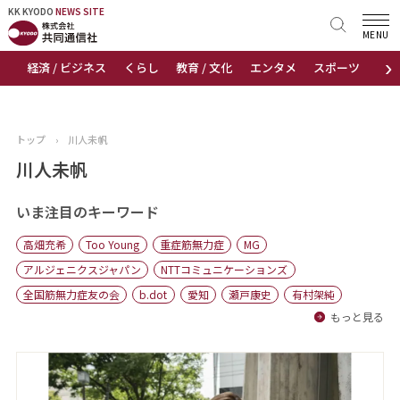
KK KYODO
KK KYODO
NEWS SITE
NEWS SITE
MENU
›
経済 / ビジネス
くらし
教育 / 文化
エンタメ
スポーツ
地
トップページ
お知らせ
トップ
›
川人未帆
ニュース
川人未帆
おすすめコンテンツ
いま注目のキーワード
高畑充希
Too Young
重症筋無力症
MG
出版物
アルジェニクスジャパン
NTTコミュニケーションズ
全国筋無力症友の会
b.dot
愛知
瀬戸康史
有村架純
会社概要
もっと見る