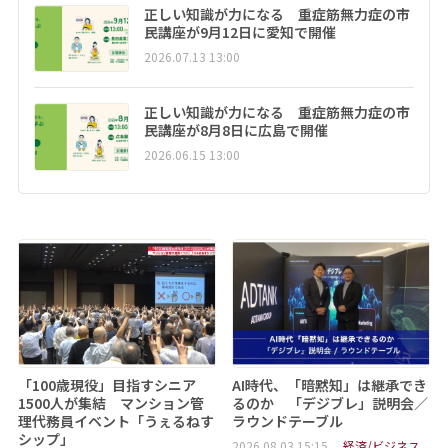
正しい知識が力になる 重症筋無力症の市
民講座が9月12日に愛知で開催
2026.07.13 13:00
正しい知識が力になる 重症筋無力症の市
民講座が8月8日に広島で開催
2026.06.15 13:00
「100歳現役」目指すシニア
AI時代、「暗黙知」は継承でき
1500人が集結 マンション管
るのか 「デジブレ」説明会／
理代務員イベント「うぇるねす
ラウンドテーブル
シップ」
2026.08.03 15:15
経済/ビジネス