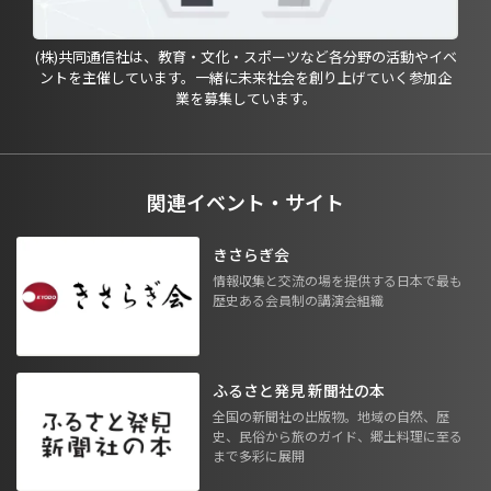
(株)共同通信社は、教育・文化・スポーツなど各分野の活動やイベ
ントを主催しています。一緒に未来社会を創り上げていく参加企
業を募集しています。
関連イベント・サイト
きさらぎ会
情報収集と交流の場を提供する日本で最も
歴史ある会員制の講演会組織
ふるさと発見 新聞社の本
全国の新聞社の出版物。地域の自然、歴
史、民俗から旅のガイド、郷土料理に至る
まで多彩に展開