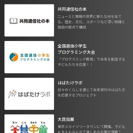
共同通信社の本
ニュースと情報の世界に新たな光を当て
る。歴史、文化、スポーツなど深い知識と
独自の視点で構成
全国選抜小学生
プログラミング大会
「プログラミング教育」で未来を創造する
子どもたちを応援！！
はばたけラボ
日々のくらしを通じて未来世代のはばたき
を応援するプロジェクト
大昆虫展
東京スカイツリータウンにて開催。子ども
も大人もみんなで楽しめる企画が満載！