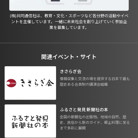
(株)共同通信社は、教育・文化・スポーツなど各分野の活動やイベ
ントを主催しています。一緒に未来社会を創り上げていく参加企
業を募集しています。
関連イベント・サイト
きさらぎ会
情報収集と交流の場を提供する日本で最も
歴史ある会員制の講演会組織
ふるさと発見 新聞社の本
全国の新聞社の出版物。地域の自然、歴
史、民俗から旅のガイド、郷土料理に至る
まで多彩に展開