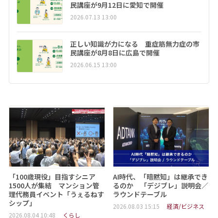
民講座が9月12日に愛知で開催
2026.07.13 13:00
正しい知識が力になる 重症筋無力症の市
民講座が8月8日に広島で開催
2026.06.15 13:00
「100歳現役」目指すシニア
AI時代、「暗黙知」は継承でき
1500人が集結 マンション管
るのか 「デジブレ」説明会／
理代務員イベント「うぇるねす
ラウンドテーブル
シップ」
2026.08.03 15:15
経済/ビジネス
2026.08.04 10:48
くらし