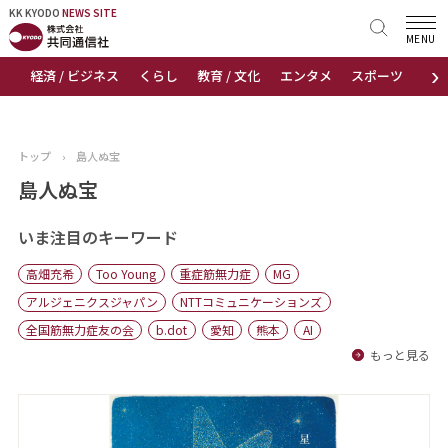
KK KYODO
KK KYODO
NEWS SITE
NEWS SITE
MENU
›
経済 / ビジネス
くらし
教育 / 文化
エンタメ
スポーツ
地
トップページ
お知らせ
トップ
›
島人ぬ宝
ニュース
島人ぬ宝
おすすめコンテンツ
いま注目のキーワード
高畑充希
Too Young
重症筋無力症
MG
出版物
アルジェニクスジャパン
NTTコミュニケーションズ
全国筋無力症友の会
b.dot
愛知
熊本
AI
会社概要
もっと見る