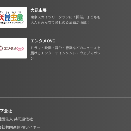
大昆虫展
東京スカイツリータウンにて開催。子どもも
大人もみんなで楽しめる企画が満載！
エンタメOVO
ドラマ・映画・舞台・音楽などのニュースを
届けるエンターテインメント・ウェブマガジ
ン
プ会社
般社団法人 共同通信社
式会社共同通信PRワイヤー