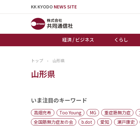
KK KYODO
NEWS SITE
経済 / ビジネス
くらし
トップ
›
山形県
トップページ
山形県
お知らせ
いま注目のキーワード
高畑充希
Too Young
MG
重症筋無力症
全国筋無力症友の会
b.dot
愛知
瀬戸康史