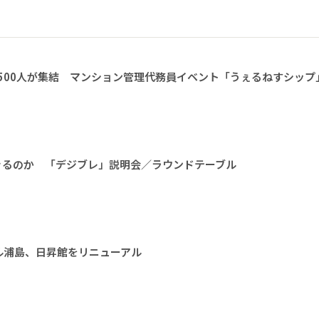
1500人が集結 マンション管理代務員イベント「うぇるねすシップ
きるのか 「デジブレ」説明会／ラウンドテーブル
ル浦島、日昇館をリニューアル