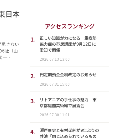
東日本
アクセスランキング
1.
正しい知識が力になる 重症筋
無力症の市民講座が9月12日に
が尽きない
愛知で開催
の6社（山
 —…
2026.07.13 13:00
2.
円定期預金金利改定のお知らせ
2026.07.31 15:00
3.
リトアニアの手仕事の魅力 東
京都庭園美術館で展覧会
2026.07.30 11:01
4.
瀬戸康史と有村架純が9年ぶりの
共演「閉じ込められているもの