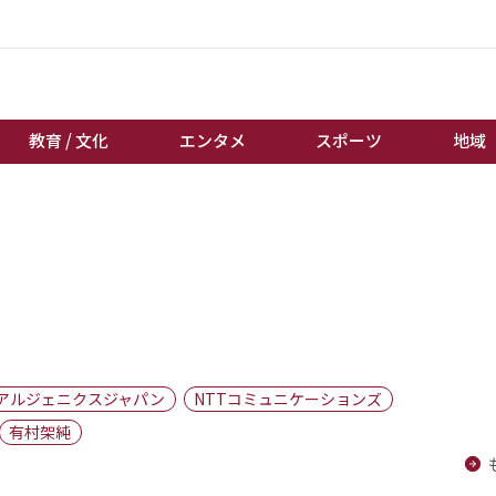
教育 / 文化
エンタメ
スポーツ
地域
経済 / ビジネス
誰もが輝いて働く社会へ
くらし
天皇杯サッカー
教育 / 文化
オートレース
エンタメ
競輪
スポーツ
ボートレース
地域
棋王戦
アルジェニクスジャパン
NTTコミュニケーションズ
キーパーソン
女流本因坊戦
有村架純