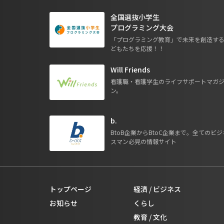
全国選抜小学生
プログラミング大会
「プログラミング教育」で未来を創造す
どもたちを応援！！
Will Friends
看護職・看護学生のライフサポートマガ
ン。
b.
BtoB企業からBtoC企業まで。全てのビジ
スマン必見の情報サイト
トップページ
経済 / ビジネス
お知らせ
くらし
教育 / 文化