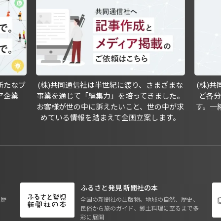
新たなブ
(株)共同通信社は半世紀に渡り、さまざまな
(株)
ア企業
事業を通じて「編集力」を培ってきました。
ど各
お客様が世の中に訴えたいこと、世の中が求
す。一
めている情報を踏まえて企画立案します。
ふるさと発見 新聞社の本
も歴
全国の新聞社の出版物。地域の自然、歴史、
民俗から旅のガイド、郷土料理に至るまで多
彩に展開