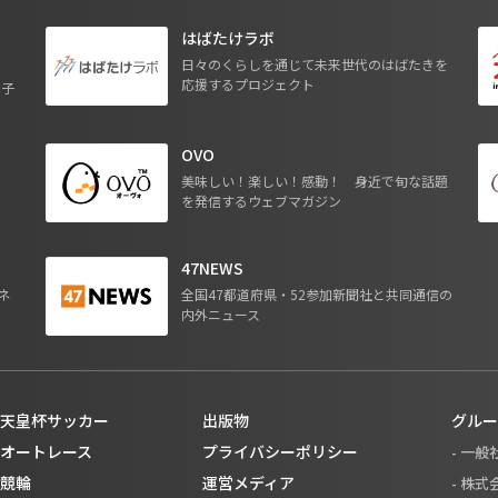
はばたけラボ
日々のくらしを通じて未来世代のはばたきを
応援するプロジェクト
る子
OVO
ジ
美味しい！楽しい！感動！ 身近で旬な話題
を発信するウェブマガジン
47NEWS
ネ
全国47都道府県・52参加新聞社と共同通信の
内外ニュース
天皇杯サッカー
出版物
グルー
オートレース
プライバシーポリシー
- 一
競輪
運営メディア
- 株