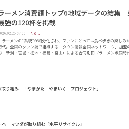
ラーメン消費額トップ6地域データの結集 
最強の120杯を掲載
026.02.25 07:00
くらし
ラーメンの“系統”が細分化され、ファンにとっては食べ歩きの楽しみ
時代。全国のタウン誌で組織する「タウン情報全国ネットワーク」加盟
形・新潟・宮城・栃木・福島・富山）による合同別冊『ラーメン戦国時代
の取り組み 「やまがた やまいく プロジェクト」
ーへ マツダが取り組む「水平リサイクル」