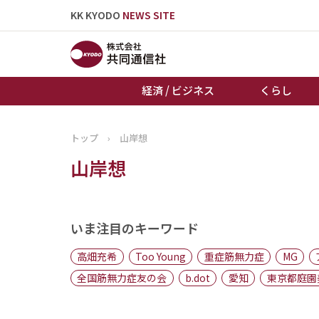
KK KYODO
NEWS SITE
経済 / ビジネス
くらし
トップ
›
山岸想
トップページ
山岸想
お知らせ
いま注目のキーワード
高畑充希
Too Young
重症筋無力症
MG
全国筋無力症友の会
b.dot
愛知
東京都庭園