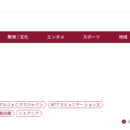
教育 / 文化
エンタメ
スポーツ
地域
経済 / ビジネス
誰もが輝いて働く社会へ
くらし
天皇杯サッカー
教育 / 文化
オートレース
エンタメ
競輪
スポーツ
ボートレース
地域
棋王戦
アルジェニクスジャパン
NTTコミュニケーションズ
キーパーソン
女流本因坊戦
美術館
リトアニア