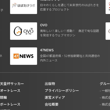
日々のくらしを通じて未来世代のはばたきを
応援するプロジェクト
る子
OVO
ジ
美味しい！楽しい！感動！ 身近で旬な話題
を発信するウェブマガジン
47NEWS
ネ
全国47都道府県・52参加新聞社と共同通信の
内外ニュース
天皇杯サッカー
出版物
グルー
オートレース
プライバシーポリシー
- 一
競輪
運営メディア
- 株
ボートレース
会社概要
- 株