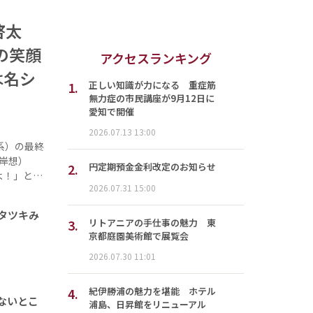
啓太
の笑顔
アクセスランキング
は名シ
1.
正しい知識が力になる 重症筋
無力症の市民講座が9月12日に
愛知で開催
2026.07.13 13:00
系）の最終
岸想）
2.
円定期預金金利改定のお知らせ
よ！」と…
2026.07.31 15:00
タツキみ
3.
リトアニアの手仕事の魅力 東
京都庭園美術館で展覧会
2026.07.30 11:01
4.
紀伊勝浦の魅力を堪能 ホテル
ないとこ
浦島、日昇館をリニューアル