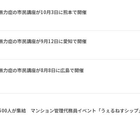
無力症の市民講座が10月3日に熊本で開催
無力症の市民講座が9月12日に愛知で開催
無力症の市民講座が8月8日に広島で開催
1500人が集結 マンション管理代務員イベント「うぇるねすシップ