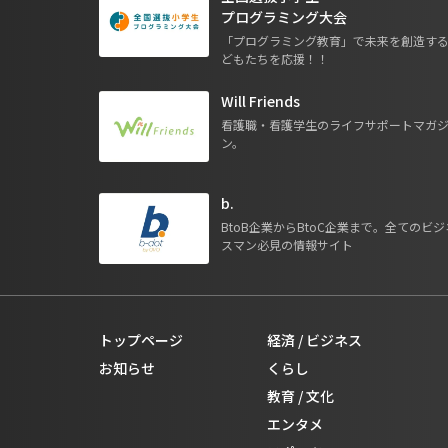
プログラミング大会
「プログラミング教育」で未来を創造す
どもたちを応援！！
Will Friends
看護職・看護学生のライフサポートマガ
ン。
b.
BtoB企業からBtoC企業まで。全てのビジ
スマン必見の情報サイト
トップページ
経済 / ビジネス
お知らせ
くらし
教育 / 文化
エンタメ