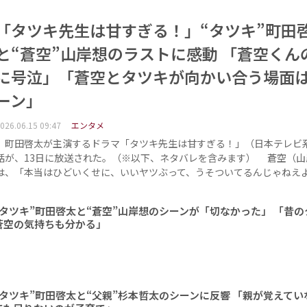
「タツキ先生は甘すぎる！」“タツキ”町田
と“蒼空”山岸想のラストに感動 「蒼空くん
に号泣」「蒼空とタツキが向かい合う場面
ーン」
026.06.15 09:47
エンタメ
町田啓太が主演するドラマ「タツキ先生は甘すぎる！」（日本テレビ
話が、13日に放送された。（※以下、ネタバレを含みます） 蒼空（山
は、「本当はひどいくせに、いいヤツぶって、うそついてるんじゃねえ
タツキ”町田啓太と“蒼空”山岸想のシーンが「切なかった」 「昔の
蒼空の気持ちも分かる」
タツキ”町田啓太と“父親”杉本哲太のシーンに反響 「親が覚えてい