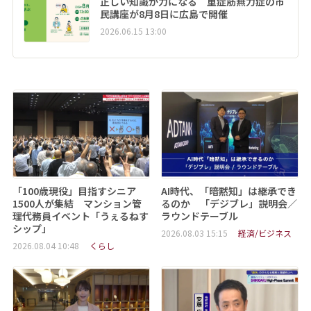
正しい知識が力になる 重症筋無力症の市
民講座が8月8日に広島で開催
2026.06.15 13:00
「100歳現役」目指すシニア
AI時代、「暗黙知」は継承でき
1500人が集結 マンション管
るのか 「デジブレ」説明会／
理代務員イベント「うぇるねす
ラウンドテーブル
シップ」
2026.08.03 15:15
経済/ビジネス
2026.08.04 10:48
くらし