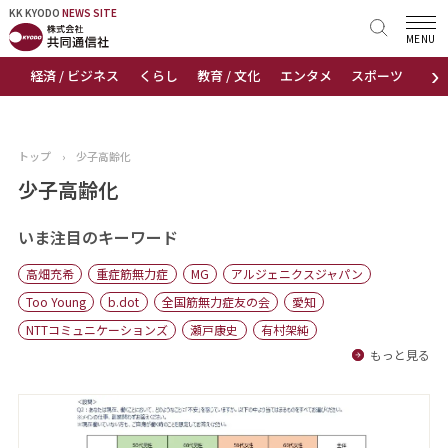
KK KYODO
KK KYODO
NEWS SITE
NEWS SITE
MENU
›
経済 / ビジネス
くらし
教育 / 文化
エンタメ
スポーツ
地
トップページ
お知らせ
トップ
›
少子高齢化
ニュース
少子高齢化
おすすめコンテンツ
いま注目のキーワード
高畑充希
重症筋無力症
MG
アルジェニクスジャパン
出版物
Too Young
b.dot
全国筋無力症友の会
愛知
NTTコミュニケーションズ
瀬戸康史
有村架純
会社概要
もっと見る