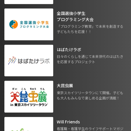
全国選抜小学生
プログラミング大会
「プログラミング教育」で未来を創造する
子どもたちを応援！！
はばたけラボ
日々のくらしを通じて未来世代のはばたき
を応援するプロジェクト
大昆虫展
東京スカイツリータウンにて開催。子ども
も大人もみんなで楽しめる企画が満載！
Will Friends
看護職・看護学生のライフサポートマガジ