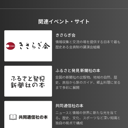
関連イベント・サイト
きさらぎ会
情報収集と交流の場を提供する日本で最も
歴史ある会員制の講演会組織
ふるさと発見 新聞社の本
全国の新聞社の出版物。地域の自然、歴
史、民俗から旅のガイド、郷土料理に至る
まで多彩に展開
共同通信社の本
ニュースと情報の世界に新たな光を当て
る。歴史、文化、スポーツなど深い知識と
独自の視点で構成