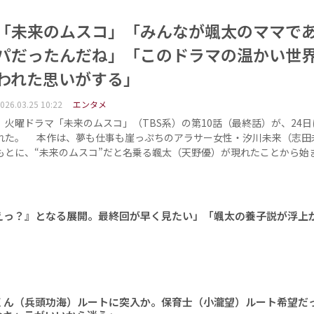
「未来のムスコ」「みんなが颯太のママで
パだったんだね」「このドラマの温かい世
われた思いがする」
026.03.25 10:22
エンタメ
火曜ドラマ「未来のムスコ」（TBS系）の第10話（最終話）が、24日
れた。 本作は、夢も仕事も崖っぷちのアラサー女性・汐川未来（志田
もとに、“未来のムスコ”だと名乗る颯太（天野優）が現れたことから始
えっ？』となる展開。最終回が早く見たい」「颯太の養子説が浮上
くん（兵頭功海）ルートに突入か。保育士（小瀧望）ルート希望だ