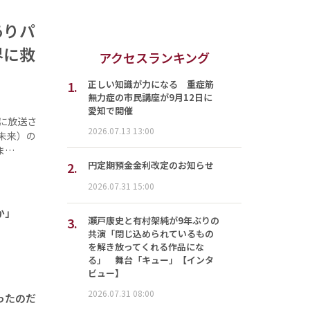
ありパ
界に救
アクセスランキング
1.
正しい知識が力になる 重症筋
無力症の市民講座が9月12日に
愛知で開催
に放送さ
2026.07.13 13:00
未来）の
ま…
2.
円定期預金金利改定のお知らせ
2026.07.31 15:00
か」
3.
瀬戸康史と有村架純が9年ぶりの
共演「閉じ込められているもの
を解き放ってくれる作品にな
る」 舞台「キュー」【インタ
ビュー】
2026.07.31 08:00
ったのだ