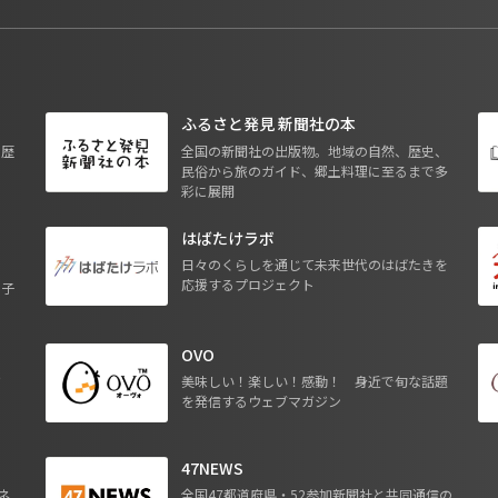
ふるさと発見 新聞社の本
も歴
全国の新聞社の出版物。地域の自然、歴史、
民俗から旅のガイド、郷土料理に至るまで多
彩に展開
はばたけラボ
日々のくらしを通じて未来世代のはばたきを
応援するプロジェクト
る子
OVO
ジ
美味しい！楽しい！感動！ 身近で旬な話題
を発信するウェブマガジン
47NEWS
ネ
全国47都道府県・52参加新聞社と共同通信の