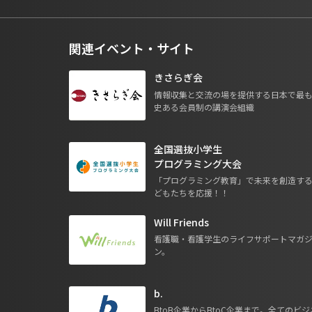
関連イベント・サイト
きさらぎ会
情報収集と交流の場を提供する日本で最
史ある会員制の講演会組織
全国選抜小学生
プログラミング大会
「プログラミング教育」で未来を創造す
どもたちを応援！！
Will Friends
看護職・看護学生のライフサポートマガ
ン。
b.
BtoB企業からBtoC企業まで。全てのビジ