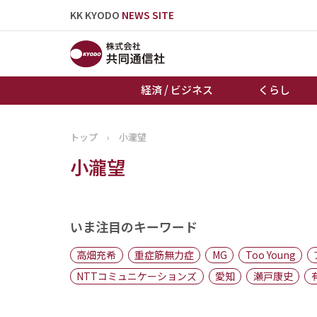
KK KYODO
NEWS SITE
経済 / ビジネス
くらし
トップ
›
小瀧望
トップページ
小瀧望
お知らせ
いま注目のキーワード
高畑充希
重症筋無力症
MG
Too Young
NTTコミュニケーションズ
愛知
瀬戸康史