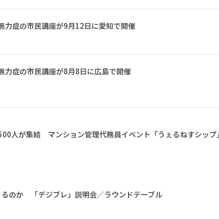
無力症の市民講座が9月12日に愛知で開催
無力症の市民講座が8月8日に広島で開催
1500人が集結 マンション管理代務員イベント「うぇるねすシップ
きるのか 「デジブレ」説明会／ラウンドテーブル