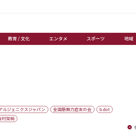
教育 / 文化
エンタメ
スポーツ
地域
経済 / ビジネス
誰もが輝いて働く社会へ
くらし
天皇杯サッカー
教育 / 文化
オートレース
エンタメ
競輪
スポーツ
ボートレース
地域
棋王戦
アルジェニクスジャパン
全国筋無力症友の会
b.dot
キーパーソン
女流本因坊戦
有村架純