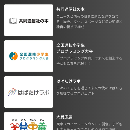
共同通信社の本
ニュースと情報の世界に新たな光を当て
る。歴史、文化、スポーツなど深い知識と
独自の視点で構成
全国選抜小学生
プログラミング大会
「プログラミング教育」で未来を創造する
子どもたちを応援！！
はばたけラボ
日々のくらしを通じて未来世代のはばたき
を応援するプロジェクト
大昆虫展
東京スカイツリータウンにて開催。子ども
も大人もみんなで楽しめる企画が満載！