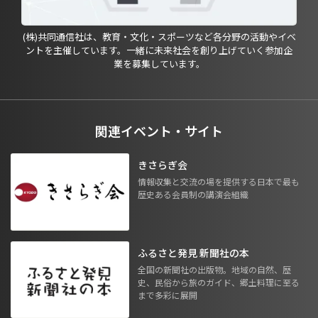
(株)共同通信社は、教育・文化・スポーツなど各分野の活動やイベ
ントを主催しています。一緒に未来社会を創り上げていく参加企
業を募集しています。
関連イベント・サイト
きさらぎ会
情報収集と交流の場を提供する日本で最も
歴史ある会員制の講演会組織
ふるさと発見 新聞社の本
全国の新聞社の出版物。地域の自然、歴
史、民俗から旅のガイド、郷土料理に至る
まで多彩に展開