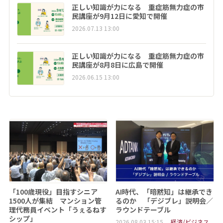
正しい知識が力になる 重症筋無力症の市
民講座が9月12日に愛知で開催
2026.07.13 13:00
正しい知識が力になる 重症筋無力症の市
民講座が8月8日に広島で開催
2026.06.15 13:00
「100歳現役」目指すシニア
AI時代、「暗黙知」は継承でき
1500人が集結 マンション管
るのか 「デジブレ」説明会／
理代務員イベント「うぇるねす
ラウンドテーブル
シップ」
2026.08.03 15:15
経済/ビジネス