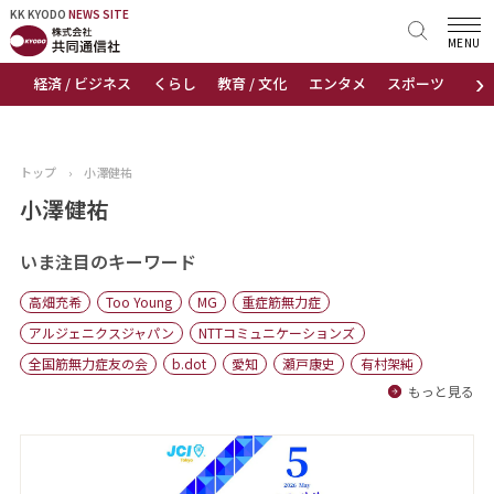
KK KYODO
KK KYODO
NEWS SITE
NEWS SITE
MENU
›
経済 / ビジネス
くらし
教育 / 文化
エンタメ
スポーツ
地
トップページ
お知らせ
トップ
›
小澤健祐
ニュース
小澤健祐
おすすめコンテンツ
いま注目のキーワード
高畑充希
Too Young
MG
重症筋無力症
出版物
アルジェニクスジャパン
NTTコミュニケーションズ
全国筋無力症友の会
b.dot
愛知
瀬戸康史
有村架純
会社概要
もっと見る