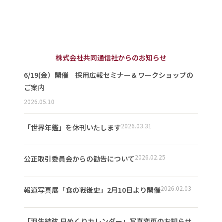
株式会社共同通信社からのお知らせ
6/19(金）開催 採用広報セミナー＆ワークショップの
ご案内
2026.05.10
2026.03.31
「世界年鑑」を休刊いたします
2026.02.25
公正取引委員会からの勧告について
2026.02.03
報道写真展「食の戦後史」2月10日より開催
「羽生結弦 日めくりカレンダー」写真変更のお知らせ