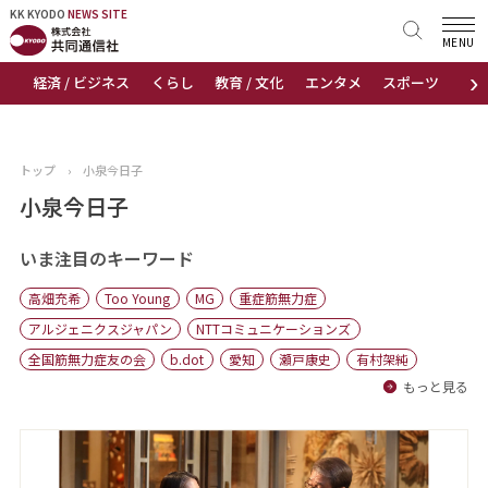
KK KYODO
KK KYODO
NEWS SITE
NEWS SITE
MENU
›
経済 / ビジネス
くらし
教育 / 文化
エンタメ
スポーツ
地
トップページ
お知らせ
トップ
›
小泉今日子
ニュース
小泉今日子
おすすめコンテンツ
いま注目のキーワード
高畑充希
Too Young
MG
重症筋無力症
出版物
アルジェニクスジャパン
NTTコミュニケーションズ
全国筋無力症友の会
b.dot
愛知
瀬戸康史
有村架純
会社概要
もっと見る