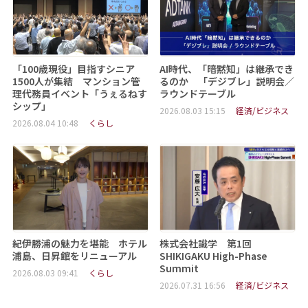
「100歳現役」目指すシニア
AI時代、「暗黙知」は継承でき
1500人が集結 マンション管
るのか 「デジブレ」説明会／
理代務員イベント「うぇるねす
ラウンドテーブル
シップ」
2026.08.03 15:15
経済/ビジネス
2026.08.04 10:48
くらし
紀伊勝浦の魅力を堪能 ホテル
株式会社識学 第1回
浦島、日昇館をリニューアル
SHIKIGAKU High-Phase
Summit
2026.08.03 09:41
くらし
2026.07.31 16:56
経済/ビジネス