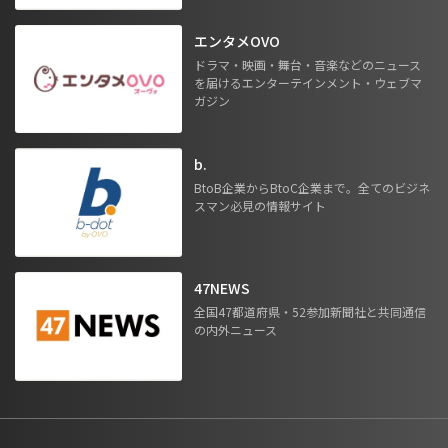
エンタメOVO
ドラマ・映画・舞台・音楽などのニュース
を届けるエンターテインメント・ウェブマ
ガジン
b.
BtoB企業からBtoC企業まで。全てのビジネ
スマン必見の情報サイト
47NEWS
全国47都道府県・52参加新聞社と共同通信
の内外ニュース