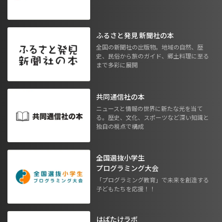
ふるさと発見 新聞社の本
全国の新聞社の出版物。地域の自然、歴
史、民俗から旅のガイド、郷土料理に至る
まで多彩に展開
共同通信社の本
ニュースと情報の世界に新たな光を当て
る。歴史、文化、スポーツなど深い知識と
独自の視点で構成
全国選抜小学生
プログラミング大会
「プログラミング教育」で未来を創造する
子どもたちを応援！！
はばたけラボ