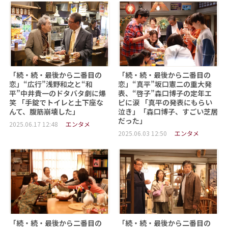
「続・続・最後から二番目の
「続・続・最後から二番目の
恋」“広行”浅野和之と“和
恋」“真平”坂口憲二の重大発
平”中井貴一のドタバタ劇に爆
表、“啓子”森口博子の定年エ
笑 「手錠でトイレと土下座な
ピに涙 「真平の発表にもらい
んて、腹筋崩壊した」
泣き」「森口博子、すごい芝居
だった」
2025.06.17 12:48
エンタメ
2025.06.03 12:50
エンタメ
「続・続・最後から二番目の
「続・続・最後から二番目の