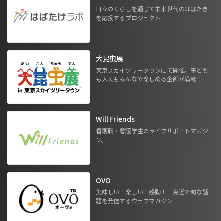
日々のくらしを通じて未来世代のはばたき
を応援するプロジェクト
大昆虫展
東京スカイツリータウンにて開催。子ども
も大人もみんなで楽しめる企画が満載！
Will Friends
看護職・看護学生のライフサポートマガジ
ン。
OVO
美味しい！楽しい！感動！ 身近で旬な話
題を発信するウェブマガジン