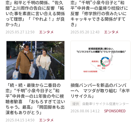
恋」和平と千明の関係、“佐久
恋」“千明”小泉今日子と“和
間”上川周作の告白に反響 「妬
平”中井貴一の里帰り枕投げに
いた事を素直に言い合える関係
反響 「修学旅行の夜みたいに
って理想」「『やれよ！』が良
キャッキャできる関係がすて
かった」
き」
2025.05.27 12:50
エンタメ
2025.05.20 12:43
エンタメ
「続・続・最後から二番目の
損傷バンパーを新品のバンパ
恋」“千明”小泉今日子と”和
ーへ マツダが取り組む「水平
平”中井貴一の11年後の今に視
リサイクル」
聴者歓喜 「おもろすぎて泣い
提供
自動車リサイクル促進センター
ちゃう。最高」「岡田脚本も出
2026.08.06 14:12
SPONSORED
演者もありがとう」
2025.04.15 14:50
エンタメ