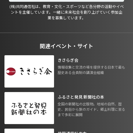
(株)共同通信社は、教育・文化・スポーツなど各分野の活動やイベ
ントを主催しています。一緒に未来社会を創り上げていく参加企
業を募集しています。
関連イベント・サイト
きさらぎ会
情報収集と交流の場を提供する日本で最も
歴史ある会員制の講演会組織
ふるさと発見 新聞社の本
全国の新聞社の出版物。地域の自然、歴
史、民俗から旅のガイド、郷土料理に至る
まで多彩に展開