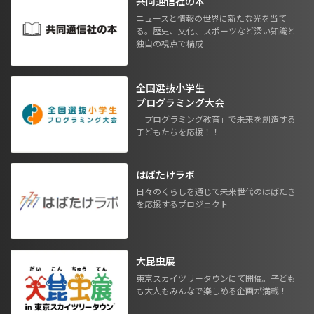
共同通信社の本
ニュースと情報の世界に新たな光を当て
る。歴史、文化、スポーツなど深い知識と
独自の視点で構成
全国選抜小学生
プログラミング大会
「プログラミング教育」で未来を創造する
子どもたちを応援！！
はばたけラボ
日々のくらしを通じて未来世代のはばたき
を応援するプロジェクト
大昆虫展
東京スカイツリータウンにて開催。子ども
も大人もみんなで楽しめる企画が満載！