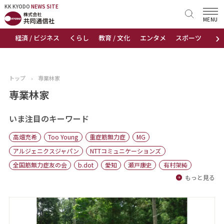
KK KYODO
KK KYODO
NEWS SITE
NEWS SITE
MENU
›
経済 / ビジネス
くらし
教育 / 文化
エンタメ
スポーツ
地
トップページ
お知らせ
トップ
›
専業林家
ニュース
専業林家
おすすめコンテンツ
いま注目のキーワード
高畑充希
Too Young
重症筋無力症
MG
出版物
アルジェニクスジャパン
NTTコミュニケーションズ
全国筋無力症友の会
b.dot
愛知
瀬戸康史
有村架純
会社概要
もっと見る