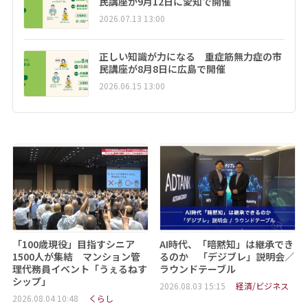
民講座が9月12日に愛知で開催
2026.07.13 13:00
正しい知識が力になる 重症筋無力症の市
民講座が8月8日に広島で開催
2026.06.15 13:00
「100歳現役」目指すシニア
AI時代、「暗黙知」は継承でき
1500人が集結 マンション管
るのか 「デジブレ」説明会／
理代務員イベント「うぇるねす
ラウンドテーブル
シップ」
2026.08.03 15:15
経済/ビジネス
2026.08.04 10:48
くらし