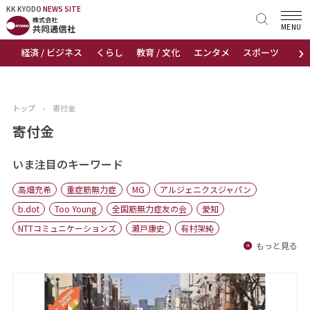
KK KYODO
KK KYODO
NEWS SITE
NEWS SITE
MENU
›
経済 / ビジネス
くらし
教育 / 文化
エンタメ
スポーツ
地
トップページ
お知らせ
トップ
›
寄付金
ニュース
寄付金
おすすめコンテンツ
いま注目のキーワード
高畑充希
重症筋無力症
MG
アルジェニクスジャパン
出版物
b.dot
Too Young
全国筋無力症友の会
愛知
NTTコミュニケーションズ
瀬戸康史
有村架純
会社概要
もっと見る