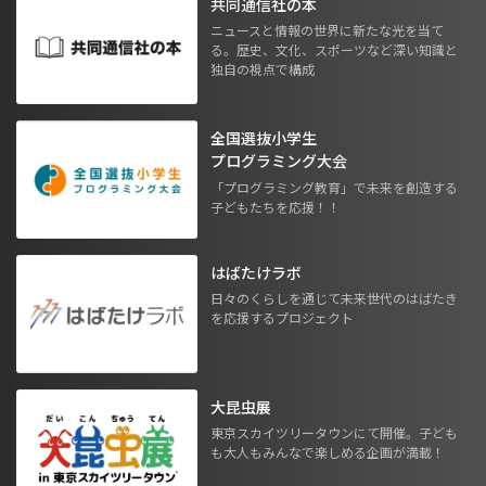
共同通信社の本
ニュースと情報の世界に新たな光を当て
る。歴史、文化、スポーツなど深い知識と
独自の視点で構成
全国選抜小学生
プログラミング大会
「プログラミング教育」で未来を創造する
子どもたちを応援！！
はばたけラボ
日々のくらしを通じて未来世代のはばたき
を応援するプロジェクト
大昆虫展
東京スカイツリータウンにて開催。子ども
も大人もみんなで楽しめる企画が満載！