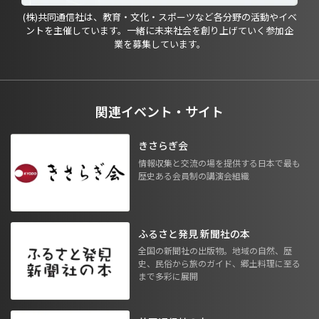
(株)共同通信社は、教育・文化・スポーツなど各分野の活動やイベ
ントを主催しています。一緒に未来社会を創り上げていく参加企
業を募集しています。
関連イベント・サイト
きさらぎ会
情報収集と交流の場を提供する日本で最も
歴史ある会員制の講演会組織
ふるさと発見 新聞社の本
全国の新聞社の出版物。地域の自然、歴
史、民俗から旅のガイド、郷土料理に至る
まで多彩に展開