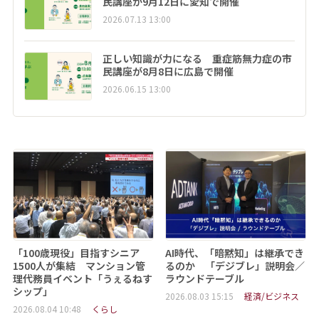
民講座が9月12日に愛知で開催
2026.07.13 13:00
正しい知識が力になる 重症筋無力症の市
民講座が8月8日に広島で開催
2026.06.15 13:00
「100歳現役」目指すシニア
AI時代、「暗黙知」は継承でき
1500人が集結 マンション管
るのか 「デジブレ」説明会／
理代務員イベント「うぇるねす
ラウンドテーブル
シップ」
2026.08.03 15:15
経済/ビジネス
2026.08.04 10:48
くらし