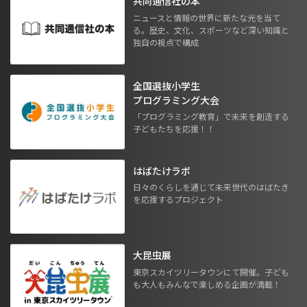
共同通信社の本
ニュースと情報の世界に新たな光を当て
る。歴史、文化、スポーツなど深い知識と
独自の視点で構成
全国選抜小学生
プログラミング大会
「プログラミング教育」で未来を創造する
子どもたちを応援！！
はばたけラボ
日々のくらしを通じて未来世代のはばたき
を応援するプロジェクト
大昆虫展
東京スカイツリータウンにて開催。子ども
も大人もみんなで楽しめる企画が満載！