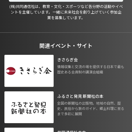
(株)共同通信社は、教育・文化・スポーツなど各分野の活動やイベ
ントを主催しています。一緒に未来社会を創り上げていく参加企
業を募集しています。
関連イベント・サイト
きさらぎ会
情報収集と交流の場を提供する日本で最も
歴史ある会員制の講演会組織
ふるさと発見 新聞社の本
全国の新聞社の出版物。地域の自然、歴
史、民俗から旅のガイド、郷土料理に至る
まで多彩に展開