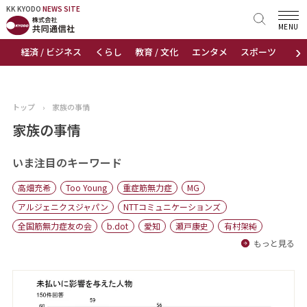
KK KYODO
KK KYODO
NEWS SITE
NEWS SITE
MENU
›
経済 / ビジネス
くらし
教育 / 文化
エンタメ
スポーツ
地
トップページ
お知らせ
トップ
›
家族の事情
ニュース
家族の事情
おすすめコンテンツ
いま注目のキーワード
高畑充希
Too Young
重症筋無力症
MG
出版物
アルジェニクスジャパン
NTTコミュニケーションズ
全国筋無力症友の会
b.dot
愛知
瀬戸康史
有村架純
会社概要
もっと見る