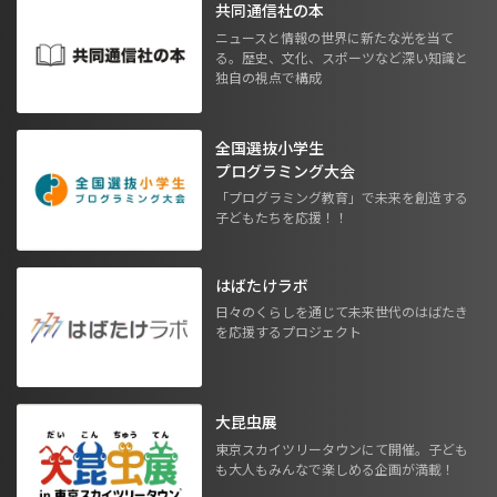
共同通信社の本
ニュースと情報の世界に新たな光を当て
る。歴史、文化、スポーツなど深い知識と
独自の視点で構成
全国選抜小学生
プログラミング大会
「プログラミング教育」で未来を創造する
子どもたちを応援！！
はばたけラボ
日々のくらしを通じて未来世代のはばたき
を応援するプロジェクト
大昆虫展
東京スカイツリータウンにて開催。子ども
も大人もみんなで楽しめる企画が満載！