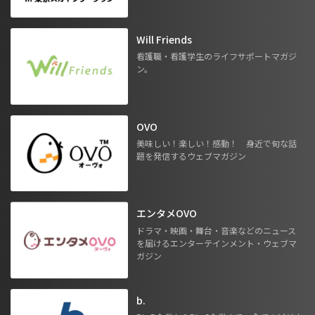
Will Friends
看護職・看護学生のライフサポートマガジ
ン。
OVO
美味しい！楽しい！感動！ 身近で旬な話
題を発信するウェブマガジン
エンタメOVO
ドラマ・映画・舞台・音楽などのニュース
を届けるエンターテインメント・ウェブマ
ガジン
b.