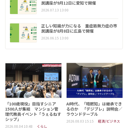
民講座が9月12日に愛知で開催
2026.07.13 13:00
正しい知識が力になる 重症筋無力症の市
民講座が8月8日に広島で開催
2026.06.15 13:00
「100歳現役」目指すシニア
AI時代、「暗黙知」は継承でき
1500人が集結 マンション管
るのか 「デジブレ」説明会／
理代務員イベント「うぇるねす
ラウンドテーブル
シップ」
2026.08.03 15:15
経済/ビジネス
2026.08.04 10:48
くらし