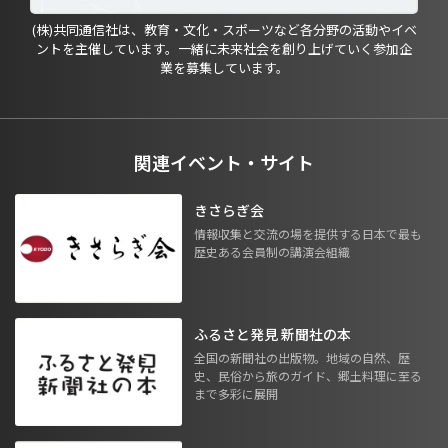
(株)共同通信社は、教育・文化・スポーツなど各分野の活動やイベ
ントを主催しています。一緒に未来社会を創り上げていく参加企
業を募集しています。
関連イベント・サイト
きさらぎ会
情報収集と交流の場を提供する日本で最も
歴史ある会員制の講演会組織
ふるさと発見 新聞社の本
全国の新聞社の出版物。地域の自然、歴
史、民俗から旅のガイド、郷土料理に至る
まで多彩に展開