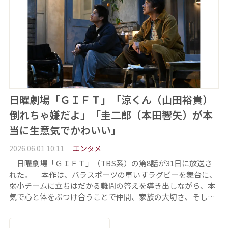
日曜劇場「ＧＩＦＴ」「涼くん（山田裕貴）
倒れちゃ嫌だよ」「圭二郎（本田響矢）が本
当に生意気でかわいい」
2026.06.01 10:11
エンタメ
日曜劇場「ＧＩＦＴ」（TBS系）の第8話が31日に放送さ
れた。 本作は、パラスポーツの車いすラグビーを舞台に、
弱小チームに立ちはだかる難問の答えを導き出しながら、本
気で心と体をぶつけ合うことで仲間、家族の大切さ、そし…