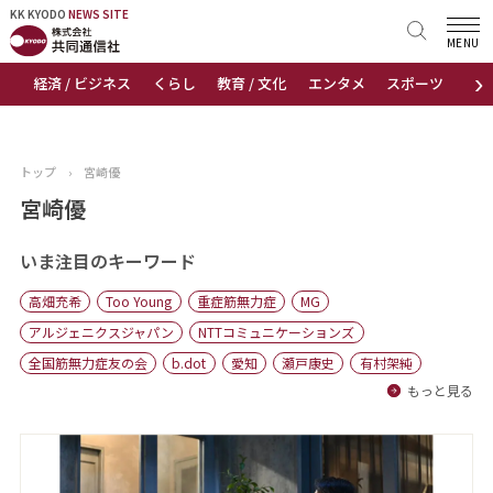
KK KYODO
KK KYODO
NEWS SITE
NEWS SITE
MENU
›
経済 / ビジネス
くらし
教育 / 文化
エンタメ
スポーツ
地
トップページ
お知らせ
トップ
›
宮崎優
ニュース
宮崎優
おすすめコンテンツ
いま注目のキーワード
高畑充希
Too Young
重症筋無力症
MG
出版物
アルジェニクスジャパン
NTTコミュニケーションズ
全国筋無力症友の会
b.dot
愛知
瀬戸康史
有村架純
会社概要
もっと見る