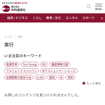
KK KYODO
KK KYODO
NEWS SITE
NEWS SITE
MENU
›
経済 / ビジネス
くらし
教育 / 文化
エンタメ
スポーツ
地
トップページ
お知らせ
トップ
›
実行
ニュース
実行
おすすめコンテンツ
いま注目のキーワード
高畑充希
Too Young
MG
重症筋無力症
出版物
アルジェニクスジャパン
NTTコミュニケーションズ
全国筋無力症友の会
b.dot
愛知
AI
熊本
会社概要
もっと見る
お探しのコンテンツを見つけられませんでした。