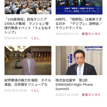
「100歳現役」目指すシニア
AI時代、「暗黙知」は継承でき
1500人が集結 マンション管
るのか 「デジブレ」説明会／
理代務員イベント「うぇるねす
ラウンドテーブル
シップ」
2026.08.03 15:15
経済/ビジネス
2026.08.04 10:48
くらし
紀伊勝浦の魅力を堪能 ホテル
株式会社識学 第1回
浦島、日昇館をリニューアル
SHIKIGAKU High-Phase
Summit
2026.08.03 09:41
くらし
2026.07.31 16:56
経済/ビジネス