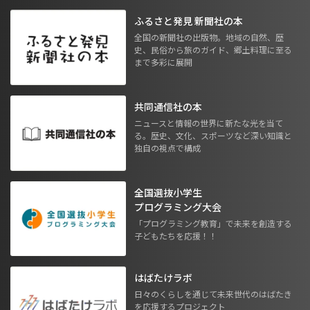
ふるさと発見 新聞社の本
全国の新聞社の出版物。地域の自然、歴
史、民俗から旅のガイド、郷土料理に至る
まで多彩に展開
共同通信社の本
ニュースと情報の世界に新たな光を当て
る。歴史、文化、スポーツなど深い知識と
独自の視点で構成
全国選抜小学生
プログラミング大会
「プログラミング教育」で未来を創造する
子どもたちを応援！！
はばたけラボ
日々のくらしを通じて未来世代のはばたき
を応援するプロジェクト