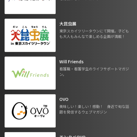
大昆虫展
東京スカイツリータウンにて開催。子ども
も大人もみんなで楽しめる企画が満載！
Will Friends
看護職・看護学生のライフサポートマガジ
ン。
OVO
美味しい！楽しい！感動！ 身近で旬な話
題を発信するウェブマガジン
エンタメOVO