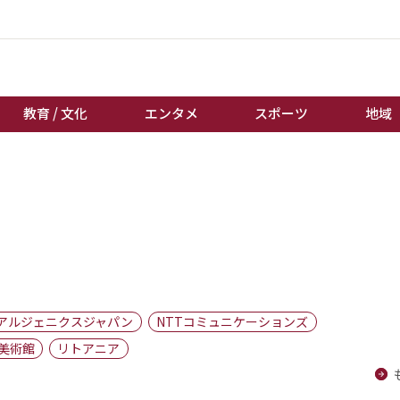
教育 / 文化
エンタメ
スポーツ
地域
経済 / ビジネス
誰もが輝いて働く社会へ
くらし
天皇杯サッカー
教育 / 文化
オートレース
エンタメ
競輪
スポーツ
ボートレース
地域
棋王戦
アルジェニクスジャパン
NTTコミュニケーションズ
キーパーソン
女流本因坊戦
美術館
リトアニア