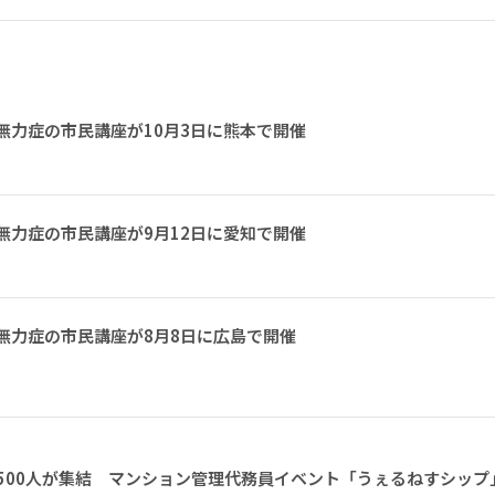
無力症の市民講座が10月3日に熊本で開催
無力症の市民講座が9月12日に愛知で開催
無力症の市民講座が8月8日に広島で開催
1500人が集結 マンション管理代務員イベント「うぇるねすシップ