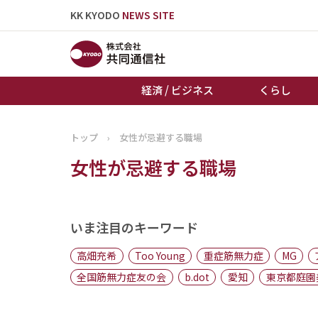
KK KYODO
NEWS SITE
経済 / ビジネス
くらし
トップ
›
女性が忌避する職場
トップページ
女性が忌避する職場
お知らせ
いま注目のキーワード
高畑充希
Too Young
重症筋無力症
MG
全国筋無力症友の会
b.dot
愛知
東京都庭園