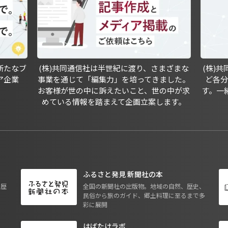
新たなブ
(株)共同通信社は半世紀に渡り、さまざまな
(株)
ア企業
事業を通じて「編集力」を培ってきました。
ど各
お客様が世の中に訴えたいこと、世の中が求
す。一
めている情報を踏まえて企画立案します。
ふるさと発見 新聞社の本
も歴
全国の新聞社の出版物。地域の自然、歴史、
民俗から旅のガイド、郷土料理に至るまで多
彩に展開
はばたけラボ