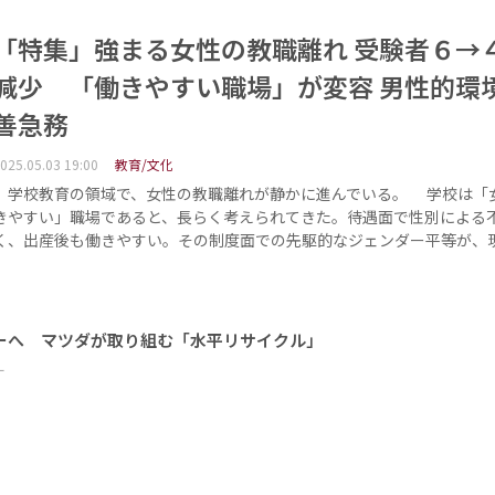
「特集」強まる女性の教職離れ 受験者６→
減少 「働きやすい職場」が変容 男性的環
善急務
025.05.03 19:00
教育/文化
学校教育の領域で、女性の教職離れが静かに進んでいる。 学校は「
きやすい」職場であると、長らく考えられてきた。待遇面で性別による
く、出産後も働きやすい。その制度面での先駆的なジェンダー平等が、
ーへ マツダが取り組む「水平リサイクル」
ー