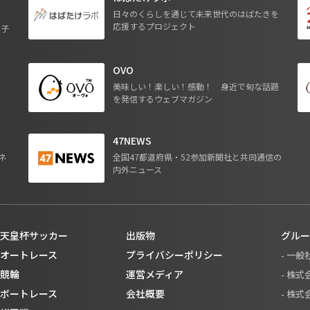
日々のくらしを通じて未来世代のはばたきを
応援するプロジェクト
る子
OVO
ジ
美味しい！楽しい！感動！ 身近で旬な話題
を発信するウェブマガジン
47NEWS
ネ
全国47都道府県・52参加新聞社と共同通信の
内外ニュース
天皇杯サッカー
出版物
グルー
オートレース
プライバシーポリシー
- 一
競輪
運営メディア
- 株
ボートレース
会社概要
- 株