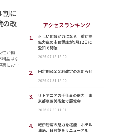
４割に
境の改
アクセスランキング
1.
正しい知識が力になる 重症筋
無力症の市民講座が9月12日に
愛知で開催
女性が働
2026.07.13 13:00
不利益はな
現実にお…
2.
円定期預金金利改定のお知らせ
2026.07.31 15:00
3.
リトアニアの手仕事の魅力 東
京都庭園美術館で展覧会
2026.07.30 11:01
4.
紀伊勝浦の魅力を堪能 ホテル
浦島、日昇館をリニューアル