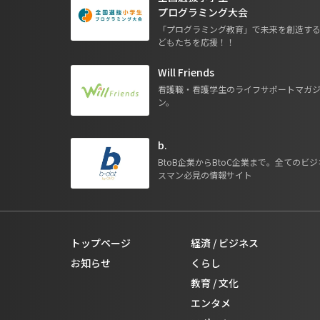
プログラミング大会
「プログラミング教育」で未来を創造す
どもたちを応援！！
Will Friends
看護職・看護学生のライフサポートマガ
ン。
b.
BtoB企業からBtoC企業まで。全てのビジ
スマン必見の情報サイト
トップページ
経済 / ビジネス
お知らせ
くらし
教育 / 文化
エンタメ