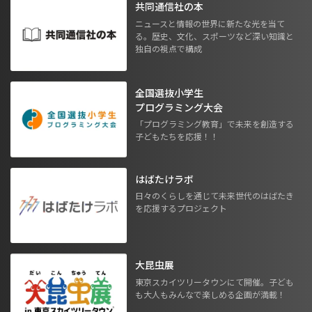
共同通信社の本
ニュースと情報の世界に新たな光を当て
る。歴史、文化、スポーツなど深い知識と
独自の視点で構成
全国選抜小学生
プログラミング大会
「プログラミング教育」で未来を創造する
子どもたちを応援！！
はばたけラボ
日々のくらしを通じて未来世代のはばたき
を応援するプロジェクト
大昆虫展
東京スカイツリータウンにて開催。子ども
も大人もみんなで楽しめる企画が満載！