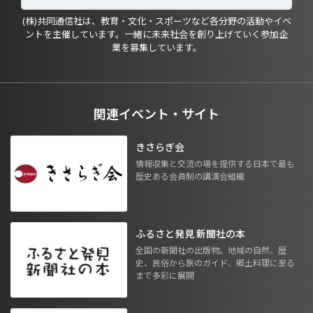
(株)共同通信社は、教育・文化・スポーツなど各分野の活動やイベ
ントを主催しています。一緒に未来社会を創り上げていく参加企
業を募集しています。
関連イベント・サイト
きさらぎ会
情報収集と交流の場を提供する日本で最も
歴史ある会員制の講演会組織
ふるさと発見 新聞社の本
全国の新聞社の出版物。地域の自然、歴
史、民俗から旅のガイド、郷土料理に至る
まで多彩に展開