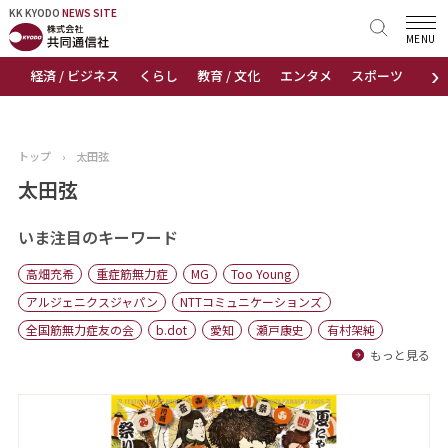
KK KYODO
KK KYODO
NEWS SITE
NEWS SITE
MENU
›
経済 / ビジネス
くらし
教育 / 文化
エンタメ
スポーツ
地
トップページ
お知らせ
トップ
›
太田弦
ニュース
太田弦
おすすめコンテンツ
いま注目のキーワード
高畑充希
重症筋無力症
MG
Too Young
出版物
アルジェニクスジャパン
NTTコミュニケーションズ
全国筋無力症友の会
b.dot
愛知
瀬戸康史
有村架純
会社概要
もっと見る