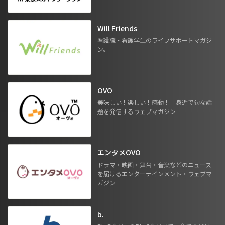
Will Friends
看護職・看護学生のライフサポートマガジ
ン。
OVO
美味しい！楽しい！感動！ 身近で旬な話
題を発信するウェブマガジン
エンタメOVO
ドラマ・映画・舞台・音楽などのニュース
を届けるエンターテインメント・ウェブマ
ガジン
b.