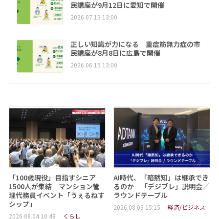
民講座が9月12日に愛知で開催
2026.07.13 13:00
正しい知識が力になる 重症筋無力症の市
民講座が8月8日に広島で開催
2026.06.15 13:00
「100歳現役」目指すシニア
AI時代、「暗黙知」は継承でき
1500人が集結 マンション管
るのか 「デジブレ」説明会／
理代務員イベント「うぇるねす
ラウンドテーブル
シップ」
2026.08.03 15:15
経済/ビジネス
2026.08.04 10:48
くらし