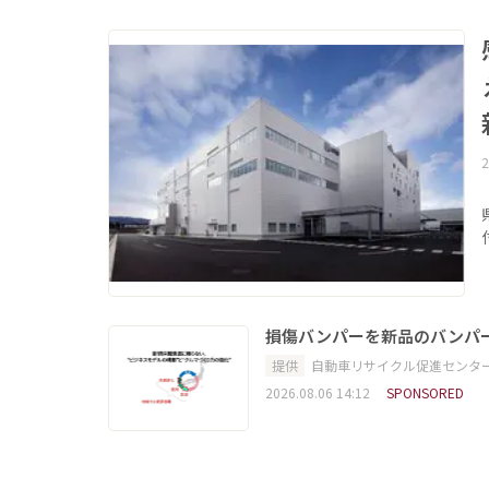
2
損傷バンパーを新品のバンパ
提供
自動車リサイクル促進センタ
2026.08.06 14:12
SPONSORED