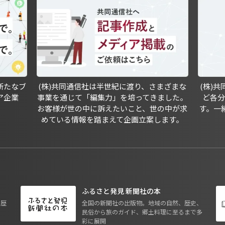
新たなブ
(株)共同通信社は半世紀に渡り、さまざまな
(株)
ア企業
事業を通じて「編集力」を培ってきました。
ど各
お客様が世の中に訴えたいこと、世の中が求
す。一
めている情報を踏まえて企画立案します。
ふるさと発見 新聞社の本
も歴
全国の新聞社の出版物。地域の自然、歴史、
民俗から旅のガイド、郷土料理に至るまで多
彩に展開