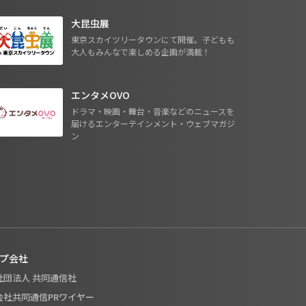
大昆虫展
東京スカイツリータウンにて開催。子どもも
大人もみんなで楽しめる企画が満載！
エンタメOVO
ドラマ・映画・舞台・音楽などのニュースを
届けるエンターテインメント・ウェブマガジ
ン
プ会社
般社団法人 共同通信社
式会社共同通信PRワイヤー