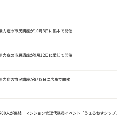
無力症の市民講座が10月3日に熊本で開催
無力症の市民講座が9月12日に愛知で開催
無力症の市民講座が8月8日に広島で開催
1500人が集結 マンション管理代務員イベント「うぇるねすシップ