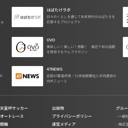
はばたけラボ
日々のくらしを通じて未来世代のはばたきを
応援するプロジェクト
る子
OVO
ジ
美味しい！楽しい！感動！ 身近で旬な話題
を発信するウェブマガジン
47NEWS
ネ
全国47都道府県・52参加新聞社と共同通信の
内外ニュース
天皇杯サッカー
出版物
グルー
オートレース
プライバシーポリシー
- 一
競輪
運営メディア
- 株