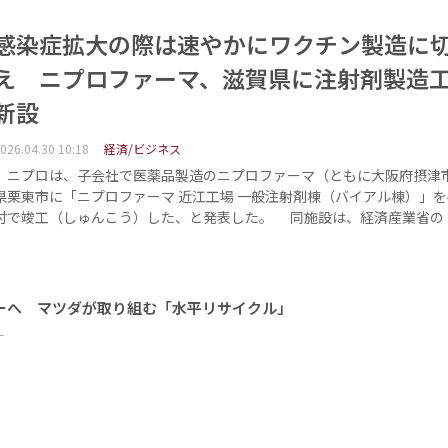
感染症拡大の際は速やかにワクチン製造に
え ニプロファーマ、滋賀県に注射剤製造
新設
026.04.30 10:18
経済/ビジネス
ニプロは、子会社で医薬品製造のニプロファーマ（ともに大阪府摂津
県栗東市に「ニプロファーマ 近江工場 一般注射剤棟（バイアル棟）」を4
付で竣工（しゅんこう）した、と発表した。 同施設は、経済産業省の
ーへ マツダが取り組む「水平リサイクル」
ー