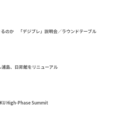
きるのか 「デジブレ」説明会／ラウンドテーブル
ル浦島、日昇館をリニューアル
High-Phase Summit