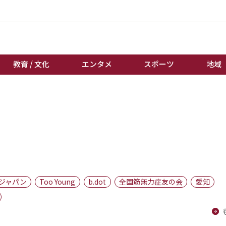
教育 / 文化
エンタメ
スポーツ
地域
経済 / ビジネス
誰もが輝いて働く社会へ
くらし
天皇杯サッカー
教育 / 文化
オートレース
エンタメ
競輪
スポーツ
ボートレース
地域
棋王戦
ジャパン
Too Young
b.dot
全国筋無力症友の会
愛知
キーパーソン
女流本因坊戦