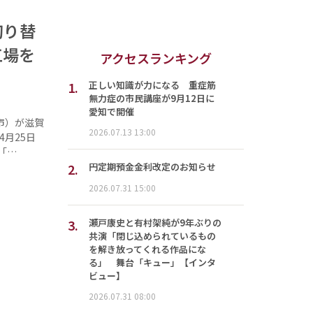
切り替
工場を
アクセスランキング
1.
正しい知識が力になる 重症筋
無力症の市民講座が9月12日に
愛知で開催
市）が滋賀
2026.07.13 13:00
月25日
「…
2.
円定期預金金利改定のお知らせ
2026.07.31 15:00
3.
瀬戸康史と有村架純が9年ぶりの
共演「閉じ込められているもの
を解き放ってくれる作品にな
る」 舞台「キュー」【インタ
ビュー】
2026.07.31 08:00