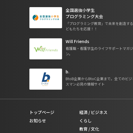
全国選抜小学生
プログラミング大会
「プログラミング教育」で未来を創造す
どもたちを応援！！
Will Friends
看護職・看護学生のライフサポートマガ
ン。
b.
BtoB企業からBtoC企業まで。全てのビジ
スマン必見の情報サイト
トップページ
経済 / ビジネス
お知らせ
くらし
教育 / 文化