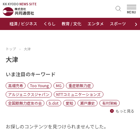
KK KYODO
KK KYODO
NEWS SITE
NEWS SITE
MENU
›
経済 / ビジネス
くらし
教育 / 文化
エンタメ
スポーツ
地
トップページ
お知らせ
トップ
›
大津
ニュース
大津
おすすめコンテンツ
いま注目のキーワード
高畑充希
Too Young
MG
重症筋無力症
出版物
アルジェニクスジャパン
NTTコミュニケーションズ
全国筋無力症友の会
b.dot
愛知
瀬戸康史
有村架純
会社概要
もっと見る
お探しのコンテンツを見つけられませんでした。