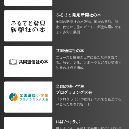
ふるさと発見 新聞社の本
全国の新聞社の出版物。地域の自然、歴
史、民俗から旅のガイド、郷土料理に至る
まで多彩に展開
共同通信社の本
ニュースと情報の世界に新たな光を当て
る。歴史、文化、スポーツなど深い知識と
独自の視点で構成
全国選抜小学生
プログラミング大会
「プログラミング教育」で未来を創造する
子どもたちを応援！！
はばたけラボ
日々のくらしを通じて未来世代のはばたき