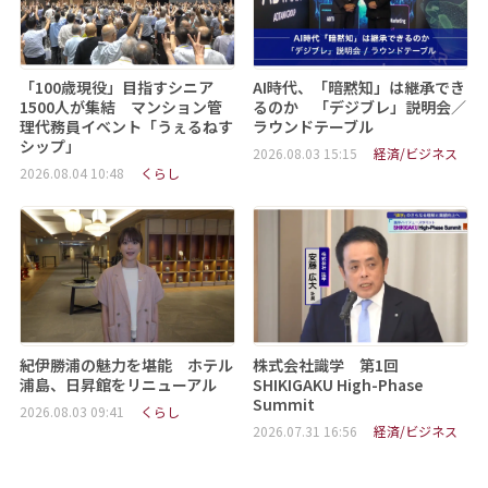
「100歳現役」目指すシニア
AI時代、「暗黙知」は継承でき
1500人が集結 マンション管
るのか 「デジブレ」説明会／
理代務員イベント「うぇるねす
ラウンドテーブル
シップ」
2026.08.03 15:15
経済/ビジネス
2026.08.04 10:48
くらし
紀伊勝浦の魅力を堪能 ホテル
株式会社識学 第1回
浦島、日昇館をリニューアル
SHIKIGAKU High-Phase
Summit
2026.08.03 09:41
くらし
2026.07.31 16:56
経済/ビジネス