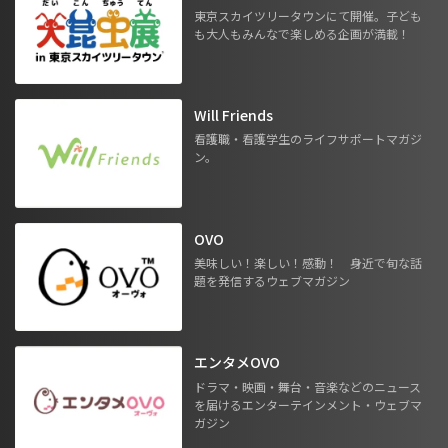
東京スカイツリータウンにて開催。子ども
も大人もみんなで楽しめる企画が満載！
Will Friends
看護職・看護学生のライフサポートマガジ
ン。
OVO
美味しい！楽しい！感動！ 身近で旬な話
題を発信するウェブマガジン
エンタメOVO
ドラマ・映画・舞台・音楽などのニュース
を届けるエンターテインメント・ウェブマ
ガジン