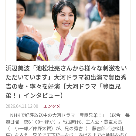
浜辺美波「池松壮亮さんから様々な刺激をい
ただいています」大河ドラマ初出演で豊臣秀
吉の妻・寧々を好演【大河ドラマ「豊臣兄
弟！」インタビュー】
2026.04.11 12:00
エンタメ
NHKで好評放送中の大河ドラマ「豊臣兄弟！」（総合 毎
週日曜 夜8：00～ほか）。戦国時代、主人公・豊臣秀長
（＝小一郎／仲野太賀）が、兄の秀吉（＝藤吉郎／池松壮
亮）を支え、兄弟で天下統一を成し遂げるまでの軌跡を描く