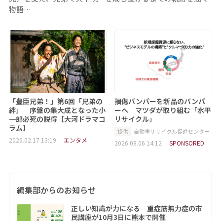
物語…
「豊臣兄弟！」第6回「兄弟の
損傷バンパーを新品のバンパ
絆」 序盤の集大成となった小
ーへ マツダが取り組む「水平
一郎必死の説得【大河ドラマコ
リサイクル」
ラム】
提供
自動車リサイクル促進センター
2026.02.17 13:19
エンタメ
2026.08.06 14:12
SPONSORED
編集部からのお知らせ
正しい知識が力になる 重症筋無力症の市
民講座が10月3日に熊本で開催