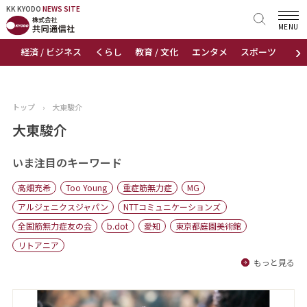
KK KYODO
KK KYODO
NEWS SITE
NEWS SITE
MENU
›
経済 / ビジネス
くらし
教育 / 文化
エンタメ
スポーツ
地
トップページ
お知らせ
トップ
›
大東駿介
ニュース
大東駿介
おすすめコンテンツ
いま注目のキーワード
高畑充希
Too Young
重症筋無力症
MG
出版物
アルジェニクスジャパン
NTTコミュニケーションズ
全国筋無力症友の会
b.dot
愛知
東京都庭園美術館
会社概要
リトアニア
もっと見る