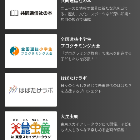
共同通信社の本
ニュースと情報の世界に新たな光を当て
る。歴史、文化、スポーツなど深い知識と
独自の視点で構成
全国選抜小学生
プログラミング大会
「プログラミング教育」で未来を創造する
子どもたちを応援！！
はばたけラボ
日々のくらしを通じて未来世代のはばたき
を応援するプロジェクト
大昆虫展
東京スカイツリータウンにて開催。子ども
も大人もみんなで楽しめる企画が満載！