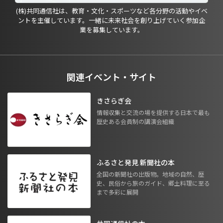
(株)共同通信社は、教育・文化・スポーツなど各分野の活動やイベ
ントを主催しています。一緒に未来社会を創り上げていく参加企
業を募集しています。
関連イベント・サイト
きさらぎ会
情報収集と交流の場を提供する日本で最も
歴史ある会員制の講演会組織
ふるさと発見 新聞社の本
全国の新聞社の出版物。地域の自然、歴
史、民俗から旅のガイド、郷土料理に至る
まで多彩に展開