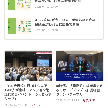
民講座が9月12日に愛知で開催
2026.07.13 13:00
正しい知識が力になる 重症筋無力症の市
民講座が8月8日に広島で開催
2026.06.15 13:00
「100歳現役」目指すシニア
AI時代、「暗黙知」は継承でき
1500人が集結 マンション管
るのか 「デジブレ」説明会／
理代務員イベント「うぇるねす
ラウンドテーブル
シップ」
2026.08.03 15:15
経済/ビジネス
2026.08.04 10:48
くらし