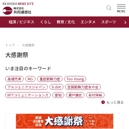
KK KYODO
KK KYODO
NEWS SITE
NEWS SITE
MENU
›
経済 / ビジネス
くらし
教育 / 文化
エンタメ
スポーツ
地
トップページ
お知らせ
トップ
›
大感謝祭
ニュース
大感謝祭
おすすめコンテンツ
いま注目のキーワード
高畑充希
MG
重症筋無力症
Too Young
出版物
アルジェニクスジャパン
b.dot
全国筋無力症友の会
NTTコミュニケーションズ
愛知
瀬戸康史
有村架純
会社概要
もっと見る