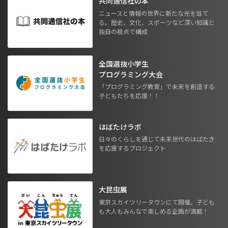
共同通信社の本
ニュースと情報の世界に新たな光を当て
る。歴史、文化、スポーツなど深い知識と
独自の視点で構成
全国選抜小学生
プログラミング大会
「プログラミング教育」で未来を創造する
子どもたちを応援！！
はばたけラボ
日々のくらしを通じて未来世代のはばたき
を応援するプロジェクト
大昆虫展
東京スカイツリータウンにて開催。子ども
も大人もみんなで楽しめる企画が満載！