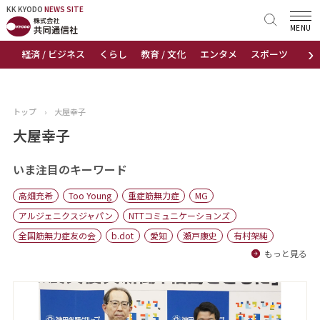
KK KYODO
KK KYODO
NEWS SITE
NEWS SITE
MENU
›
経済 / ビジネス
くらし
教育 / 文化
エンタメ
スポーツ
地
トップページ
お知らせ
トップ
›
大屋幸子
ニュース
大屋幸子
おすすめコンテンツ
いま注目のキーワード
高畑充希
Too Young
重症筋無力症
MG
出版物
アルジェニクスジャパン
NTTコミュニケーションズ
全国筋無力症友の会
b.dot
愛知
瀬戸康史
有村架純
会社概要
もっと見る