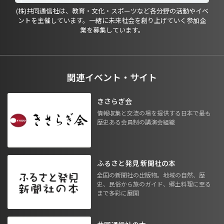
(株)共同通信社は、教育・文化・スポーツなど各分野の活動やイベ
ントを主催しています。一緒に未来社会を創り上げていく参加企
業を募集しています。
関連イベント・サイト
きさらぎ会
情報収集と交流の場を提供する日本で最も
歴史ある会員制の講演会組織
ふるさと発見 新聞社の本
全国の新聞社の出版物。地域の自然、歴
史、民俗から旅のガイド、郷土料理に至る
まで多彩に展開