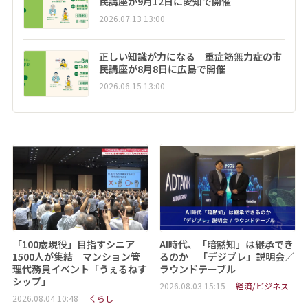
民講座が9月12日に愛知で開催
2026.07.13 13:00
正しい知識が力になる 重症筋無力症の市
民講座が8月8日に広島で開催
2026.06.15 13:00
「100歳現役」目指すシニア
AI時代、「暗黙知」は継承でき
1500人が集結 マンション管
るのか 「デジブレ」説明会／
理代務員イベント「うぇるねす
ラウンドテーブル
シップ」
2026.08.03 15:15
経済/ビジネス
2026.08.04 10:48
くらし