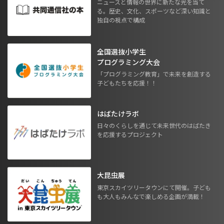
ニュースと情報の世界に新たな光を当て
る。歴史、文化、スポーツなど深い知識と
独自の視点で構成
全国選抜小学生
プログラミング大会
「プログラミング教育」で未来を創造する
子どもたちを応援！！
はばたけラボ
日々のくらしを通じて未来世代のはばたき
を応援するプロジェクト
大昆虫展
東京スカイツリータウンにて開催。子ども
も大人もみんなで楽しめる企画が満載！