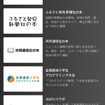
ふるさと発見 新聞社の本
全国の新聞社の出版物。地域の自然、歴
史、民俗から旅のガイド、郷土料理に至る
まで多彩に展開
共同通信社の本
ニュースと情報の世界に新たな光を当て
る。歴史、文化、スポーツなど深い知識と
独自の視点で構成
全国選抜小学生
プログラミング大会
「プログラミング教育」で未来を創造する
子どもたちを応援！！
はばたけラボ
日々のくらしを通じて未来世代のはばたき