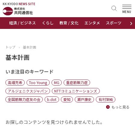
KK KYODO
KK KYODO
NEWS SITE
NEWS SITE
MENU
›
経済 / ビジネス
くらし
教育 / 文化
エンタメ
スポーツ
地
トップページ
お知らせ
トップ
›
基本計画
ニュース
基本計画
おすすめコンテンツ
いま注目のキーワード
高畑充希
Too Young
MG
重症筋無力症
出版物
アルジェニクスジャパン
NTTコミュニケーションズ
全国筋無力症友の会
b.dot
愛知
瀬戸康史
有村架純
会社概要
もっと見る
お探しのコンテンツを見つけられませんでした。