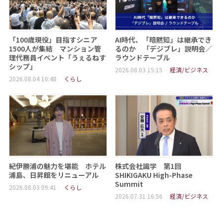
「100歳現役」目指すシニア
AI時代、「暗黙知」は継承でき
1500人が集結 マンション管
るのか 「デジブレ」説明会／
理代務員イベント「うぇるねす
ラウンドテーブル
シップ」
2026.08.03 15:15
経済/ビジネス
2026.08.04 10:48
くらし
紀伊勝浦の魅力を堪能 ホテル
株式会社識学 第1回
浦島、日昇館をリニューアル
SHIKIGAKU High-Phase
Summit
2026.08.03 09:41
くらし
2026.07.31 16:56
経済/ビジネス