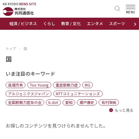
KK KYODO
KK KYODO
NEWS SITE
NEWS SITE
MENU
›
経済 / ビジネス
くらし
教育 / 文化
エンタメ
スポーツ
地
トップページ
お知らせ
トップ
›
国
ニュース
国
おすすめコンテンツ
いま注目のキーワード
高畑充希
Too Young
重症筋無力症
MG
出版物
アルジェニクスジャパン
NTTコミュニケーションズ
全国筋無力症友の会
b.dot
愛知
瀬戸康史
有村架純
会社概要
もっと見る
お探しのコンテンツを見つけられませんでした。