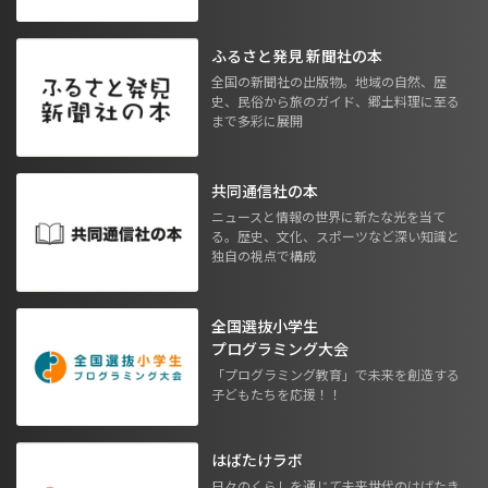
ふるさと発見 新聞社の本
全国の新聞社の出版物。地域の自然、歴
史、民俗から旅のガイド、郷土料理に至る
まで多彩に展開
共同通信社の本
ニュースと情報の世界に新たな光を当て
る。歴史、文化、スポーツなど深い知識と
独自の視点で構成
全国選抜小学生
プログラミング大会
「プログラミング教育」で未来を創造する
子どもたちを応援！！
はばたけラボ
日々のくらしを通じて未来世代のはばたき