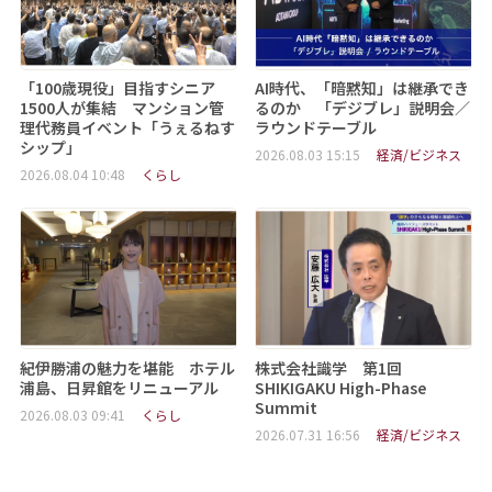
「100歳現役」目指すシニア
AI時代、「暗黙知」は継承でき
1500人が集結 マンション管
るのか 「デジブレ」説明会／
理代務員イベント「うぇるねす
ラウンドテーブル
シップ」
2026.08.03 15:15
経済/ビジネス
2026.08.04 10:48
くらし
紀伊勝浦の魅力を堪能 ホテル
株式会社識学 第1回
浦島、日昇館をリニューアル
SHIKIGAKU High-Phase
Summit
2026.08.03 09:41
くらし
2026.07.31 16:56
経済/ビジネス