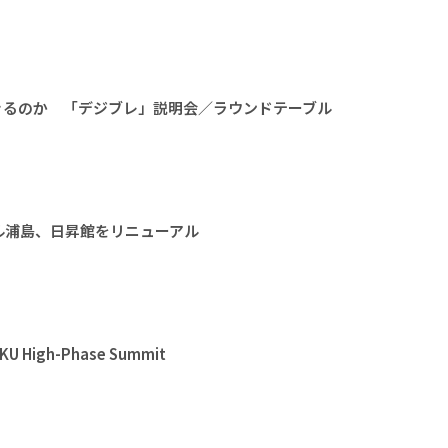
きるのか 「デジブレ」説明会／ラウンドテーブル
ル浦島、日昇館をリニューアル
High-Phase Summit