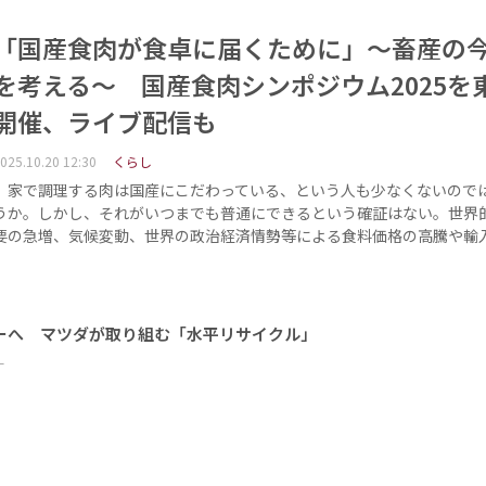
「国産食肉が食卓に届くために」～畜産の今
を考える～ 国産食肉シンポジウム2025を
開催、ライブ配信も
025.10.20 12:30
くらし
家で調理する肉は国産にこだわっている、という人も少なくないので
うか。しかし、それがいつまでも普通にできるという確証はない。世界
要の急増、気候変動、世界の政治経済情勢等による食料価格の高騰や輸
ーへ マツダが取り組む「水平リサイクル」
ー