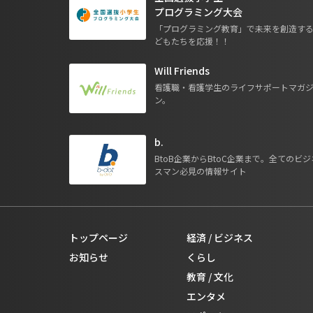
プログラミング大会
「プログラミング教育」で未来を創造す
どもたちを応援！！
Will Friends
看護職・看護学生のライフサポートマガ
ン。
b.
BtoB企業からBtoC企業まで。全てのビジ
スマン必見の情報サイト
トップページ
経済 / ビジネス
お知らせ
くらし
教育 / 文化
エンタメ