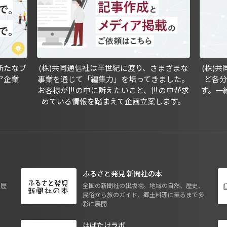
新たなブ
(株)共同通信社は半世紀に渡り、さまざまな
(株)
ア企業
事業を通じて「編集力」を培ってきました。
ど各
お客様が世の中に訴えたいこと、世の中が求
す。一
めている情報を踏まえて企画立案します。
ふるさと発見 新聞社の本
も歴
全国の新聞社の出版物。地域の自然、歴史、
民俗から旅のガイド、郷土料理に至るまで多
彩に展開
はばたけラボ