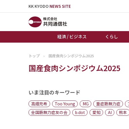
KK KYODO
NEWS SITE
経済 / ビジネス
くらし
トップ
›
国産食肉シンポジウム2025
トップページ
国産食肉シンポジウム2025
お知らせ
いま注目のキーワード
高畑充希
Too Young
MG
重症筋無力症
全国筋無力症友の会
b.dot
愛知
AI
熊本