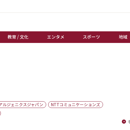
教育 / 文化
エンタメ
スポーツ
地域
経済 / ビジネス
誰もが輝いて働く社会へ
くらし
天皇杯サッカー
教育 / 文化
オートレース
エンタメ
競輪
スポーツ
ボートレース
地域
棋王戦
アルジェニクスジャパン
NTTコミュニケーションズ
キーパーソン
女流本因坊戦