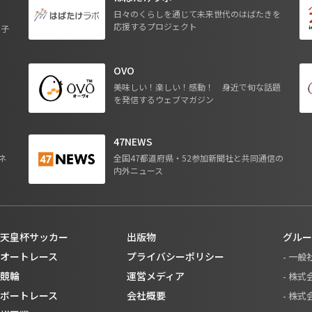
日々のくらしを通じて未来世代のはばたきを
応援するプロジェクト
る子
OVO
ジ
美味しい！楽しい！感動！ 身近で旬な話題
を発信するウェブマガジン
47NEWS
ネ
全国47都道府県・52参加新聞社と共同通信の
内外ニュース
天皇杯サッカー
出版物
グルー
オートレース
プライバシーポリシー
- 一
競輪
運営メディア
- 株
ボートレース
会社概要
- 株