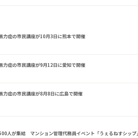
無力症の市民講座が10月3日に熊本で開催
無力症の市民講座が9月12日に愛知で開催
無力症の市民講座が8月8日に広島で開催
1500人が集結 マンション管理代務員イベント「うぇるねすシップ