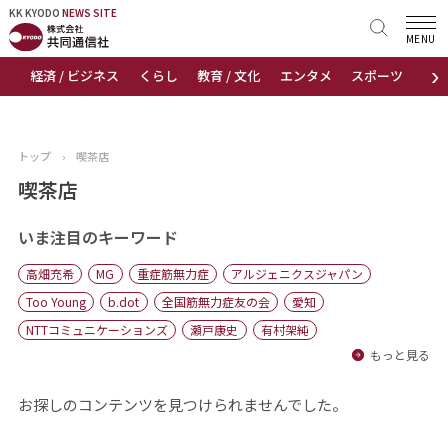
KK KYODO
KK KYODO
NEWS SITE
NEWS SITE
MENU
›
経済 / ビジネス
くらし
教育 / 文化
エンタメ
スポーツ
地
トップページ
お知らせ
トップ
›
喫茶店
ニュース
喫茶店
おすすめコンテンツ
いま注目のキーワード
高畑充希
MG
重症筋無力症
アルジェニクスジャパン
出版物
Too Young
b.dot
全国筋無力症友の会
愛知
NTTコミュニケーションズ
瀬戸康史
有村架純
会社概要
もっと見る
お探しのコンテンツを見つけられませんでした。