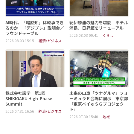
AI時代、「暗黙知」は継承でき
紀伊勝浦の魅力を堪能 ホテル
るのか 「デジブレ」説明会／
浦島、日昇館をリニューアル
ラウンドテーブル
2026.08.03 09:41
くらし
2026.08.03 15:15
経済/ビジネス
株式会社識学 第1回
未来の山車「ツナグルマ」フォ
SHIKIGAKU High-Phase
ーミュラＥ会場に展示 東京都
Summit
「東京ベイｅＳＧプロジェク
ト」
2026.07.31 16:56
経済/ビジネス
2026.07.30 15:40
地域