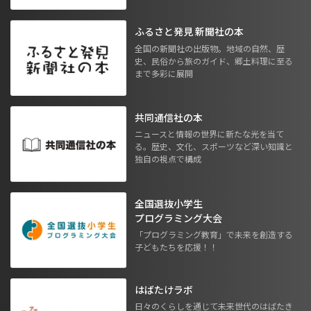
ふるさと発見 新聞社の本
全国の新聞社の出版物。地域の自然、歴
史、民俗から旅のガイド、郷土料理に至る
まで多彩に展開
共同通信社の本
ニュースと情報の世界に新たな光を当て
る。歴史、文化、スポーツなど深い知識と
独自の視点で構成
全国選抜小学生
プログラミング大会
「プログラミング教育」で未来を創造する
子どもたちを応援！！
はばたけラボ
日々のくらしを通じて未来世代のはばたき