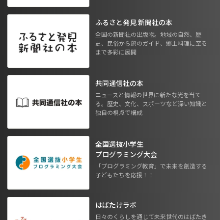
ふるさと発見 新聞社の本
全国の新聞社の出版物。地域の自然、歴
史、民俗から旅のガイド、郷土料理に至る
まで多彩に展開
共同通信社の本
ニュースと情報の世界に新たな光を当て
る。歴史、文化、スポーツなど深い知識と
独自の視点で構成
全国選抜小学生
プログラミング大会
「プログラミング教育」で未来を創造する
子どもたちを応援！！
はばたけラボ
日々のくらしを通じて未来世代のはばたき