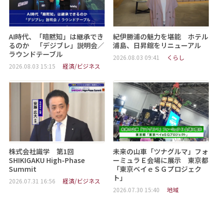
AI時代、「暗黙知」は継承でき
紀伊勝浦の魅力を堪能 ホテル
るのか 「デジブレ」説明会／
浦島、日昇館をリニューアル
ラウンドテーブル
2026.08.03 09:41
くらし
2026.08.03 15:15
経済/ビジネス
株式会社識学 第1回
未来の山車「ツナグルマ」フォ
SHIKIGAKU High-Phase
ーミュラＥ会場に展示 東京都
Summit
「東京ベイｅＳＧプロジェク
ト」
2026.07.31 16:56
経済/ビジネス
2026.07.30 15:40
地域