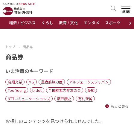
KK KYODO
KK KYODO
NEWS SITE
NEWS SITE
MENU
›
経済 / ビジネス
くらし
教育 / 文化
エンタメ
スポーツ
地
トップページ
お知らせ
トップ
›
商品券
ニュース
商品券
おすすめコンテンツ
いま注目のキーワード
高畑充希
MG
重症筋無力症
アルジェニクスジャパン
出版物
Too Young
b.dot
全国筋無力症友の会
愛知
NTTコミュニケーションズ
瀬戸康史
有村架純
会社概要
もっと見る
お探しのコンテンツを見つけられませんでした。