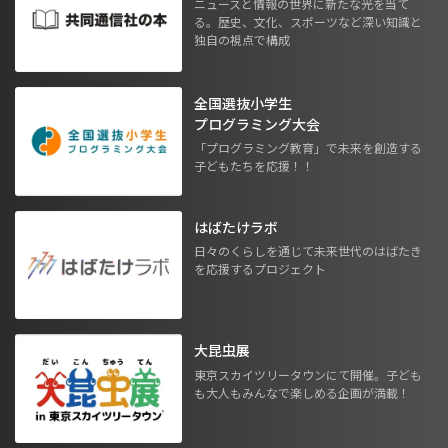
ニュースと情報の世界に新たな光を当て
る。歴史、文化、スポーツなど深い知識と
独自の視点で構成
全国選抜小学生
プログラミング大会
「プログラミング教育」で未来を創造する
子どもたちを応援！！
はばたけラボ
日々のくらしを通じて未来世代のはばたき
を応援するプロジェクト
大昆虫展
東京スカイツリータウンにて開催。子ども
も大人もみんなで楽しめる企画が満載！