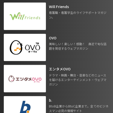
Will Friends
看護職・看護学生のライフサポートマガジ
ン。
OVO
美味しい！楽しい！感動！ 身近で旬な話
題を発信するウェブマガジン
エンタメOVO
ドラマ・映画・舞台・音楽などのニュース
を届けるエンターテインメント・ウェブマ
ガジン
b.
BtoB企業からBtoC企業まで。全てのビジネ
スマン必見の情報サイト