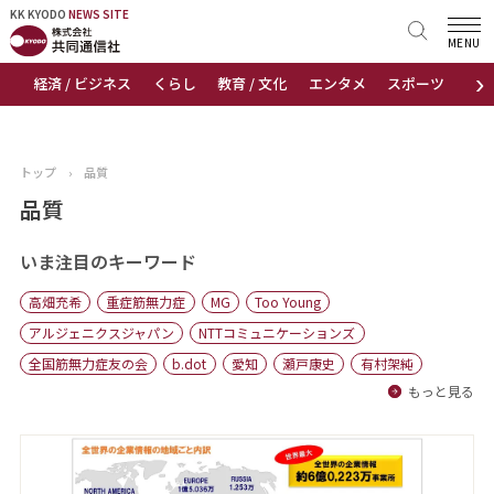
KK KYODO
KK KYODO
NEWS SITE
NEWS SITE
MENU
›
経済 / ビジネス
くらし
教育 / 文化
エンタメ
スポーツ
地
トップページ
お知らせ
トップ
›
品質
ニュース
品質
おすすめコンテンツ
いま注目のキーワード
高畑充希
重症筋無力症
MG
Too Young
出版物
アルジェニクスジャパン
NTTコミュニケーションズ
全国筋無力症友の会
b.dot
愛知
瀬戸康史
有村架純
会社概要
もっと見る