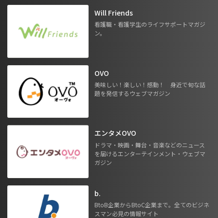
Will Friends
看護職・看護学生のライフサポートマガジ
ン。
OVO
美味しい！楽しい！感動！ 身近で旬な話
題を発信するウェブマガジン
エンタメOVO
ドラマ・映画・舞台・音楽などのニュース
を届けるエンターテインメント・ウェブマ
ガジン
b.
BtoB企業からBtoC企業まで。全てのビジネ
スマン必見の情報サイト