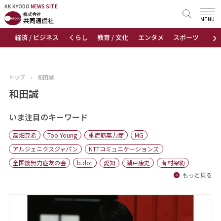
KK KYODO
KK KYODO
NEWS SITE
NEWS SITE
MENU
›
経済 / ビジネス
くらし
教育 / 文化
エンタメ
スポーツ
地
トップページ
お知らせ
トップ
›
和田誠
ニュース
和田誠
おすすめコンテンツ
いま注目のキーワード
高畑充希
Too Young
重症筋無力症
MG
出版物
アルジェニクスジャパン
NTTコミュニケーションズ
全国筋無力症友の会
b.dot
愛知
瀬戸康史
有村架純
会社概要
もっと見る