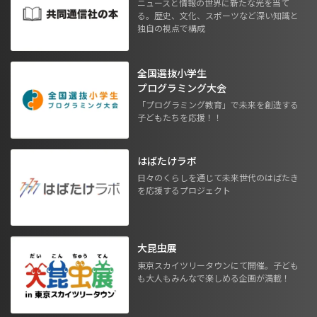
ニュースと情報の世界に新たな光を当て
る。歴史、文化、スポーツなど深い知識と
独自の視点で構成
全国選抜小学生
プログラミング大会
「プログラミング教育」で未来を創造する
子どもたちを応援！！
はばたけラボ
日々のくらしを通じて未来世代のはばたき
を応援するプロジェクト
大昆虫展
東京スカイツリータウンにて開催。子ども
も大人もみんなで楽しめる企画が満載！