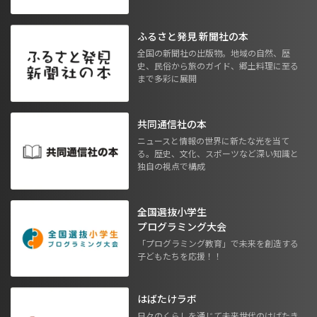
ふるさと発見 新聞社の本
全国の新聞社の出版物。地域の自然、歴
史、民俗から旅のガイド、郷土料理に至る
まで多彩に展開
共同通信社の本
ニュースと情報の世界に新たな光を当て
る。歴史、文化、スポーツなど深い知識と
独自の視点で構成
全国選抜小学生
プログラミング大会
「プログラミング教育」で未来を創造する
子どもたちを応援！！
はばたけラボ
日々のくらしを通じて未来世代のはばたき