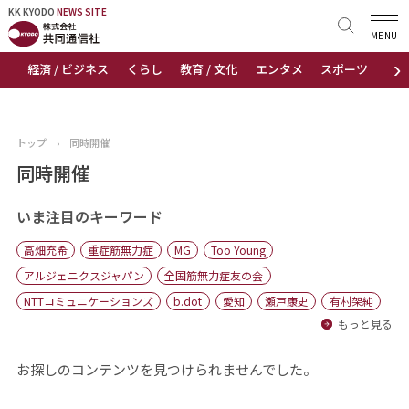
KK KYODO
KK KYODO
NEWS SITE
NEWS SITE
MENU
›
経済 / ビジネス
くらし
教育 / 文化
エンタメ
スポーツ
地
トップページ
お知らせ
トップ
›
同時開催
ニュース
同時開催
おすすめコンテンツ
いま注目のキーワード
高畑充希
重症筋無力症
MG
Too Young
出版物
アルジェニクスジャパン
全国筋無力症友の会
NTTコミュニケーションズ
b.dot
愛知
瀬戸康史
有村架純
会社概要
もっと見る
お探しのコンテンツを見つけられませんでした。