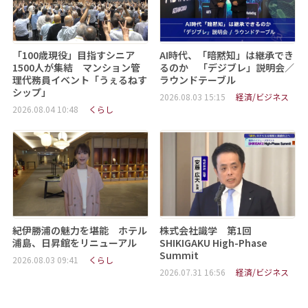
「100歳現役」目指すシニア
AI時代、「暗黙知」は継承でき
1500人が集結 マンション管
るのか 「デジブレ」説明会／
理代務員イベント「うぇるねす
ラウンドテーブル
シップ」
2026.08.03 15:15
経済/ビジネス
2026.08.04 10:48
くらし
紀伊勝浦の魅力を堪能 ホテル
株式会社識学 第1回
浦島、日昇館をリニューアル
SHIKIGAKU High-Phase
Summit
2026.08.03 09:41
くらし
2026.07.31 16:56
経済/ビジネス