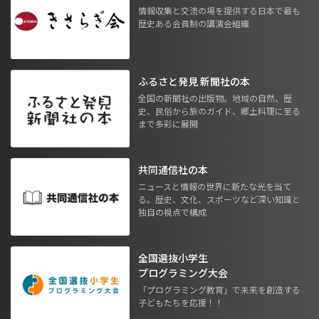
情報収集と交流の場を提供する日本で最も
歴史ある会員制の講演会組織
ふるさと発見 新聞社の本
全国の新聞社の出版物。地域の自然、歴
史、民俗から旅のガイド、郷土料理に至る
まで多彩に展開
共同通信社の本
ニュースと情報の世界に新たな光を当て
る。歴史、文化、スポーツなど深い知識と
独自の視点で構成
全国選抜小学生
プログラミング大会
「プログラミング教育」で未来を創造する
子どもたちを応援！！