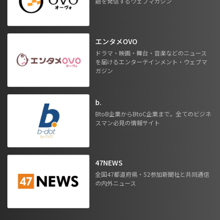
題を発信するウェブマガジン
エンタメOVO
ドラマ・映画・舞台・音楽などのニュース
を届けるエンターテインメント・ウェブマ
ガジン
b.
BtoB企業からBtoC企業まで。全てのビジネ
スマン必見の情報サイト
47NEWS
全国47都道府県・52参加新聞社と共同通信
の内外ニュース