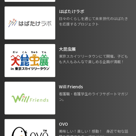
はばたけラボ
日々のくらしを通じて未来世代のはばたき
を応援するプロジェクト
大昆虫展
東京スカイツリータウンにて開催。子ども
も大人もみんなで楽しめる企画が満載！
Will Friends
看護職・看護学生のライフサポートマガジ
ン。
OVO
美味しい！楽しい！感動！ 身近で旬な話