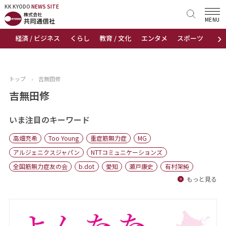
KK KYODO
KK KYODO
NEWS SITE
NEWS SITE
MENU
›
経済 / ビジネス
くらし
教育 / 文化
エンタメ
スポーツ
地
トップページ
お知らせ
トップ
›
吉無田修
ニュース
吉無田修
おすすめコンテンツ
いま注目のキーワード
高畑充希
Too Young
重症筋無力症
MG
出版物
アルジェニクスジャパン
NTTコミュニケーションズ
全国筋無力症友の会
b.dot
愛知
瀬戸康史
有村架純
会社概要
もっと見る