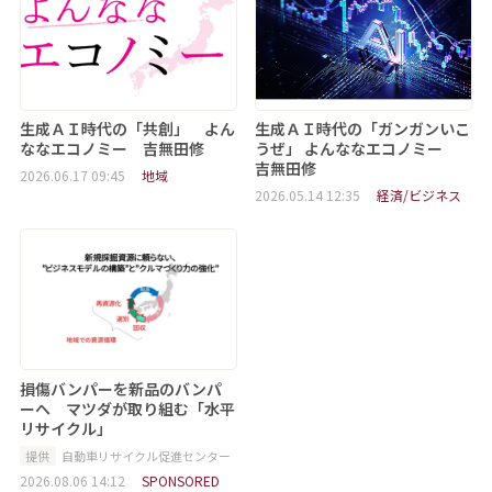
生成ＡＩ時代の「共創」 よん
生成ＡＩ時代の「ガンガンいこ
ななエコノミー 吉無田修
うぜ」 よんななエコノミー
吉無田修
2026.06.17 09:45
地域
2026.05.14 12:35
経済/ビジネス
損傷バンパーを新品のバンパ
ーへ マツダが取り組む「水平
リサイクル」
提供
自動車リサイクル促進センター
2026.08.06 14:12
SPONSORED