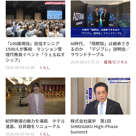
「100歳現役」目指すシニア
AI時代、「暗黙知」は継承でき
1500人が集結 マンション管
るのか 「デジブレ」説明会／
理代務員イベント「うぇるねす
ラウンドテーブル
シップ」
2026.08.03 15:15
経済/ビジネス
2026.08.04 10:48
くらし
紀伊勝浦の魅力を堪能 ホテル
株式会社識学 第1回
浦島、日昇館をリニューアル
SHIKIGAKU High-Phase
Summit
2026.08.03 09:41
くらし