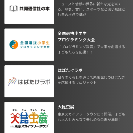
ニュースと情報の世界に新たな光を当て
る。歴史、文化、スポーツなど深い知識と
独自の視点で構成
全国選抜小学生
プログラミング大会
「プログラミング教育」で未来を創造する
子どもたちを応援！！
はばたけラボ
日々のくらしを通じて未来世代のはばたき
を応援するプロジェクト
大昆虫展
東京スカイツリータウンにて開催。子ども
も大人もみんなで楽しめる企画が満載！