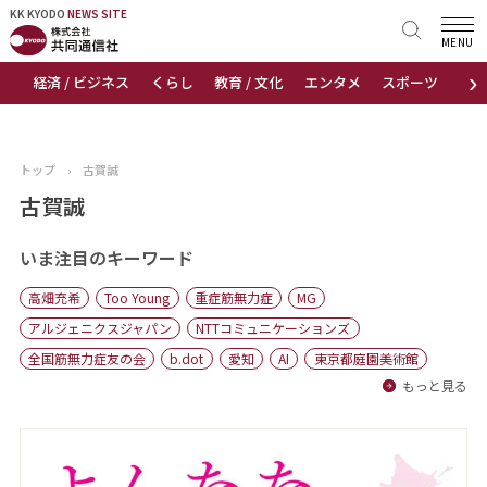
KK KYODO
KK KYODO
NEWS SITE
NEWS SITE
MENU
›
経済 / ビジネス
くらし
教育 / 文化
エンタメ
スポーツ
地
トップページ
お知らせ
トップ
›
古賀誠
ニュース
古賀誠
おすすめコンテンツ
いま注目のキーワード
高畑充希
Too Young
重症筋無力症
MG
出版物
アルジェニクスジャパン
NTTコミュニケーションズ
全国筋無力症友の会
b.dot
愛知
AI
東京都庭園美術館
会社概要
もっと見る