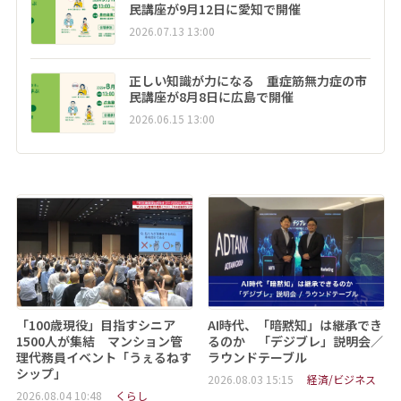
民講座が9月12日に愛知で開催
2026.07.13 13:00
正しい知識が力になる 重症筋無力症の市
民講座が8月8日に広島で開催
2026.06.15 13:00
「100歳現役」目指すシニア
AI時代、「暗黙知」は継承でき
1500人が集結 マンション管
るのか 「デジブレ」説明会／
理代務員イベント「うぇるねす
ラウンドテーブル
シップ」
2026.08.03 15:15
経済/ビジネス
2026.08.04 10:48
くらし