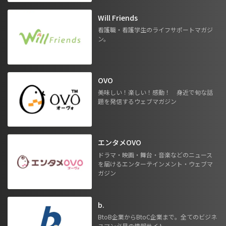
Will Friends
看護職・看護学生のライフサポートマガジ
ン。
OVO
美味しい！楽しい！感動！ 身近で旬な話
題を発信するウェブマガジン
エンタメOVO
ドラマ・映画・舞台・音楽などのニュース
を届けるエンターテインメント・ウェブマ
ガジン
b.
BtoB企業からBtoC企業まで。全てのビジネ
スマン必見の情報サイト