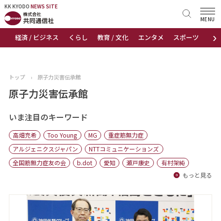
KK KYODO
KK KYODO
NEWS SITE
NEWS SITE
MENU
›
経済 / ビジネス
くらし
教育 / 文化
エンタメ
スポーツ
地
トップページ
お知らせ
トップ
›
原子力災害伝承館
ニュース
原子力災害伝承館
おすすめコンテンツ
いま注目のキーワード
高畑充希
Too Young
MG
重症筋無力症
出版物
アルジェニクスジャパン
NTTコミュニケーションズ
全国筋無力症友の会
b.dot
愛知
瀬戸康史
有村架純
会社概要
もっと見る