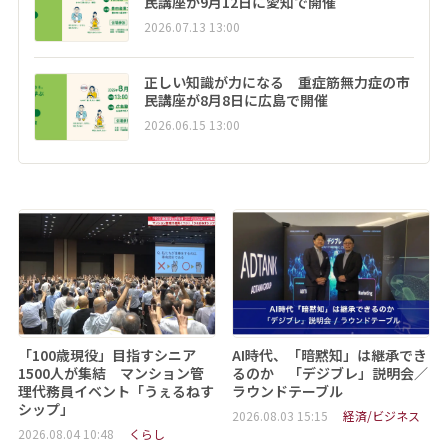
民講座が9月12日に愛知で開催
2026.07.13 13:00
正しい知識が力になる 重症筋無力症の市
民講座が8月8日に広島で開催
2026.06.15 13:00
「100歳現役」目指すシニア
AI時代、「暗黙知」は継承でき
1500人が集結 マンション管
るのか 「デジブレ」説明会／
理代務員イベント「うぇるねす
ラウンドテーブル
シップ」
2026.08.03 15:15
経済/ビジネス
2026.08.04 10:48
くらし