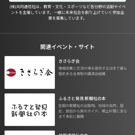
(株)共同通信社は、教育・文化・スポーツなど各分野の活動やイベ
ントを主催しています。一緒に未来社会を創り上げていく参加企
業を募集しています。
関連イベント・サイト
きさらぎ会
情報収集と交流の場を提供する日本で最も
歴史ある会員制の講演会組織
ふるさと発見 新聞社の本
全国の新聞社の出版物。地域の自然、歴
史、民俗から旅のガイド、郷土料理に至る
まで多彩に展開