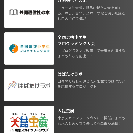
共同通信社の本
ニュースと情報の世界に新たな光を当て
る。歴史、文化、スポーツなど深い知識と
独自の視点で構成
全国選抜小学生
プログラミング大会
「プログラミング教育」で未来を創造する
子どもたちを応援！！
はばたけラボ
日々のくらしを通じて未来世代のはばたき
を応援するプロジェクト
大昆虫展
東京スカイツリータウンにて開催。子ども
も大人もみんなで楽しめる企画が満載！