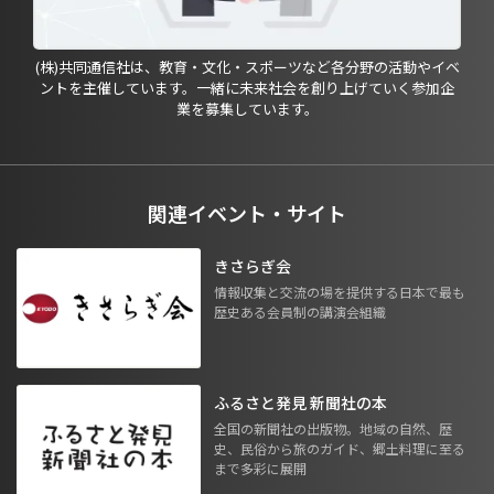
(株)共同通信社は、教育・文化・スポーツなど各分野の活動やイベ
ントを主催しています。一緒に未来社会を創り上げていく参加企
業を募集しています。
関連イベント・サイト
きさらぎ会
情報収集と交流の場を提供する日本で最も
歴史ある会員制の講演会組織
ふるさと発見 新聞社の本
全国の新聞社の出版物。地域の自然、歴
史、民俗から旅のガイド、郷土料理に至る
まで多彩に展開