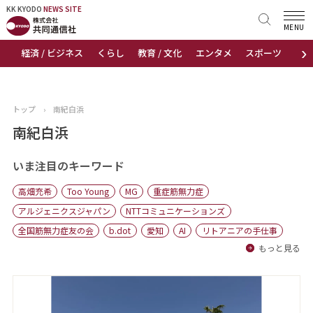
KK KYODO
KK KYODO
NEWS SITE
NEWS SITE
MENU
›
経済 / ビジネス
くらし
教育 / 文化
エンタメ
スポーツ
地
トップページ
お知らせ
トップ
›
南紀白浜
ニュース
南紀白浜
おすすめコンテンツ
いま注目のキーワード
高畑充希
Too Young
MG
重症筋無力症
出版物
アルジェニクスジャパン
NTTコミュニケーションズ
全国筋無力症友の会
b.dot
愛知
AI
リトアニアの手仕事
会社概要
もっと見る