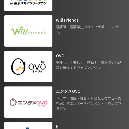
Will Friends
看護職・看護学生のライフサポートマガジ
ン。
OVO
美味しい！楽しい！感動！ 身近で旬な話
題を発信するウェブマガジン
エンタメOVO
ドラマ・映画・舞台・音楽などのニュース
を届けるエンターテインメント・ウェブマ
ガジン
b.