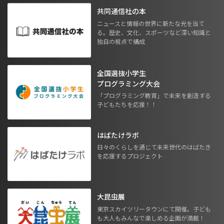
共同通信社の本
ニュースと情報の世界に新たな光を当て
る。歴史、文化、スポーツなど深い知識と
独自の視点で構成
全国選抜小学生
プログラミング大会
「プログラミング教育」で未来を創造する
子どもたちを応援！！
はばたけラボ
日々のくらしを通じて未来世代のはばたき
を応援するプロジェクト
大昆虫展
東京スカイツリータウンにて開催。子ども
も大人もみんなで楽しめる企画が満載！