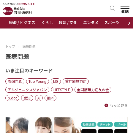
KK KYODO
KK KYODO
NEWS SITE
NEWS SITE
MENU
›
経済 / ビジネス
くらし
教育 / 文化
エンタメ
スポーツ
地
トップページ
お知らせ
トップ
›
医療問題
ニュース
医療問題
おすすめコンテンツ
いま注目のキーワード
高畑充希
Too Young
MG
重症筋無力症
出版物
アルジェニクスジャパン
LIFESTYLE
全国筋無力症友の会
b.dot
愛知
AI
熊本
会社概要
もっと見る