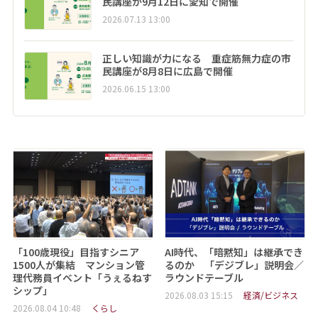
民講座が9月12日に愛知で開催
2026.07.13 13:00
正しい知識が力になる 重症筋無力症の市
民講座が8月8日に広島で開催
2026.06.15 13:00
「100歳現役」目指すシニア
AI時代、「暗黙知」は継承でき
1500人が集結 マンション管
るのか 「デジブレ」説明会／
理代務員イベント「うぇるねす
ラウンドテーブル
シップ」
2026.08.03 15:15
経済/ビジネス
2026.08.04 10:48
くらし