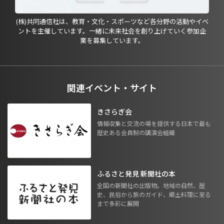
(株)共同通信社は、教育・文化・スポーツなど各分野の活動やイベ
ントを主催しています。一緒に未来社会を創り上げていく参加企
業を募集しています。
関連イベント・サイト
きさらぎ会
情報収集と交流の場を提供する日本で最も
歴史ある会員制の講演会組織
ふるさと発見 新聞社の本
全国の新聞社の出版物。地域の自然、歴
史、民俗から旅のガイド、郷土料理に至る
まで多彩に展開