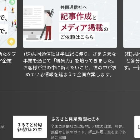
新たなブ
(株)共同通信社は半世紀に渡り、さまざまな
(株)
ア企業
事業を通じて「編集力」を培ってきました。
ど各
お客様が世の中に訴えたいこと、世の中が求
す。一
めている情報を踏まえて企画立案します。
ふるさと発見 新聞社の本
も歴
全国の新聞社の出版物。地域の自然、歴史、
民俗から旅のガイド、郷土料理に至るまで多
彩に展開