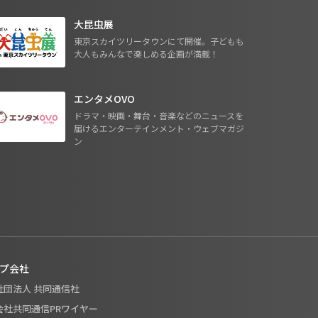
大昆虫展
東京スカイツリータウンにて開催。子どもも
大人もみんなで楽しめる企画が満載！
エンタメOVO
ドラマ・映画・舞台・音楽などのニュースを
届けるエンターテインメント・ウェブマガジ
ン
プ会社
般社団法人 共同通信社
式会社共同通信PRワイヤー