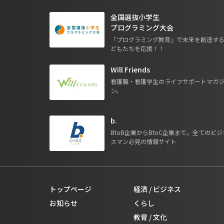
全国選抜小学生
プログラミング大会
「プログラミング教育」で未来を創造す
どもたちを応援！！
Will Friends
看護職・看護学生のライフサポートマガ
ン。
b.
BtoB企業からBtoC企業まで。全てのビジ
スマン必見の情報サイト
トップページ
経済 / ビジネス
お知らせ
くらし
教育 / 文化