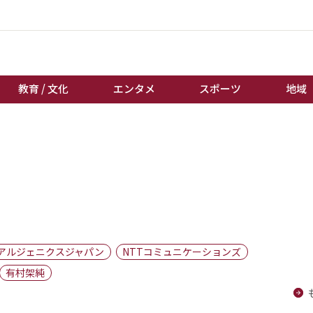
教育 / 文化
エンタメ
スポーツ
地域
経済 / ビジネス
誰もが輝いて働く社会へ
くらし
天皇杯サッカー
教育 / 文化
オートレース
エンタメ
競輪
スポーツ
ボートレース
地域
棋王戦
アルジェニクスジャパン
NTTコミュニケーションズ
キーパーソン
女流本因坊戦
有村架純