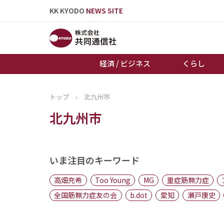
KK KYODO
NEWS SITE
経済 / ビジネス
くらし
トップ
›
北九州市
トップページ
北九州市
お知らせ
いま注目のキーワード
高畑充希
Too Young
MG
重症筋無力症
全国筋無力症友の会
b.dot
愛知
瀬戸康史