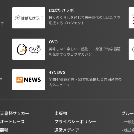
はばたけラボ
日々のくらしを通じて未来世代のはばたきを
応援するプロジェクト
る子
OVO
ジ
美味しい！楽しい！感動！ 身近で旬な話題
を発信するウェブマガジン
47NEWS
ネ
全国47都道府県・52参加新聞社と共同通信の
内外ニュース
天皇杯サッカー
出版物
グルー
オートレース
プライバシーポリシー
- 一
競輪
運営メディア
- 株