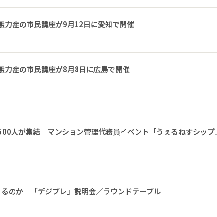
無力症の市民講座が9月12日に愛知で開催
無力症の市民講座が8月8日に広島で開催
1500人が集結 マンション管理代務員イベント「うぇるねすシップ
きるのか 「デジブレ」説明会／ラウンドテーブル