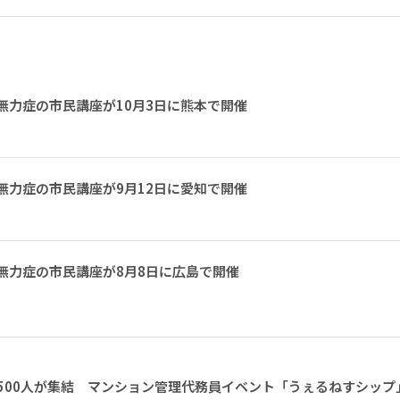
無力症の市民講座が10月3日に熊本で開催
無力症の市民講座が9月12日に愛知で開催
無力症の市民講座が8月8日に広島で開催
1500人が集結 マンション管理代務員イベント「うぇるねすシップ