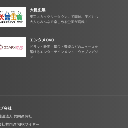
大昆虫展
東京スカイツリータウンにて開催。子どもも
大人もみんなで楽しめる企画が満載！
エンタメOVO
ドラマ・映画・舞台・音楽などのニュースを
届けるエンターテインメント・ウェブマガジ
ン
プ会社
般社団法人 共同通信社
式会社共同通信PRワイヤー