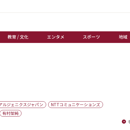
教育 / 文化
エンタメ
スポーツ
地域
経済 / ビジネス
誰もが輝いて働く社会へ
くらし
天皇杯サッカー
教育 / 文化
オートレース
エンタメ
競輪
スポーツ
ボートレース
地域
棋王戦
アルジェニクスジャパン
NTTコミュニケーションズ
キーパーソン
女流本因坊戦
有村架純