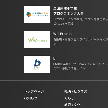
全国選抜小学生
プログラミング大会
「プログラミング教育」で未来を創造す
どもたちを応援！！
Will Friends
看護職・看護学生のライフサポートマガ
ン。
b.
BtoB企業からBtoC企業まで。全てのビジ
スマン必見の情報サイト
トップページ
経済 / ビジネス
お知らせ
くらし
教育 / 文化