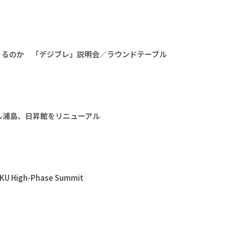
きるのか 「デジブレ」説明会／ラウンドテーブル
ル浦島、日昇館をリニューアル
High-Phase Summit