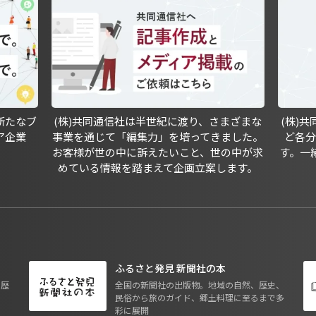
新たなブ
(株)共同通信社は半世紀に渡り、さまざまな
(株)
ア企業
事業を通じて「編集力」を培ってきました。
ど各
お客様が世の中に訴えたいこと、世の中が求
す。一
めている情報を踏まえて企画立案します。
ふるさと発見 新聞社の本
も歴
全国の新聞社の出版物。地域の自然、歴史、
民俗から旅のガイド、郷土料理に至るまで多
彩に展開