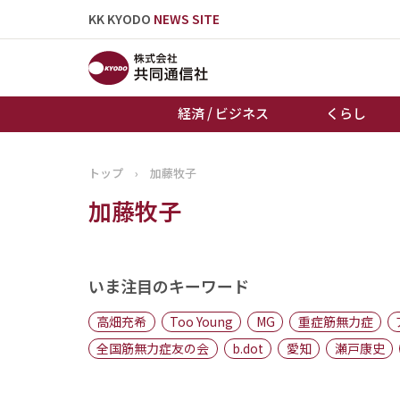
KK KYODO
NEWS SITE
経済 / ビジネス
くらし
トップ
›
加藤牧子
トップページ
加藤牧子
お知らせ
いま注目のキーワード
高畑充希
Too Young
MG
重症筋無力症
全国筋無力症友の会
b.dot
愛知
瀬戸康史