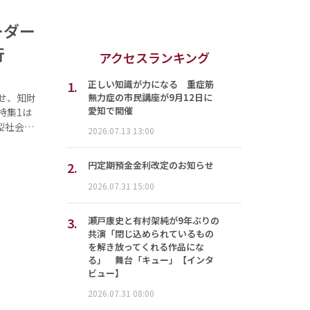
ーダー
行
アクセスランキング
1.
正しい知識が力になる 重症筋
無力症の市民講座が9月12日に
せ、知財
愛知で開催
特集1は
型社会…
2026.07.13 13:00
2.
円定期預金金利改定のお知らせ
2026.07.31 15:00
3.
瀬戸康史と有村架純が9年ぶりの
共演「閉じ込められているもの
を解き放ってくれる作品にな
る」 舞台「キュー」【インタ
ビュー】
2026.07.31 08:00