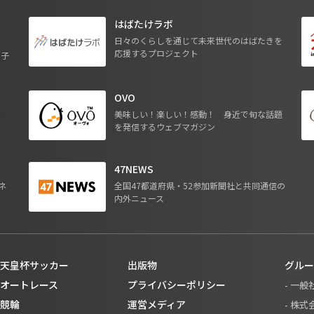
はばたけラボ
日々のくらしを通じて未来世代のはばたきを
応援するプロジェクト
る子
OVO
ジ
美味しい！楽しい！感動！ 身近で旬な話題
を発信するウェブマガジン
47NEWS
ネ
全国47都道府県・52参加新聞社と共同通信の
内外ニュース
天皇杯サッカー
出版物
グルー
オートレース
プライバシーポリシー
- 一
競輪
運営メディア
- 株